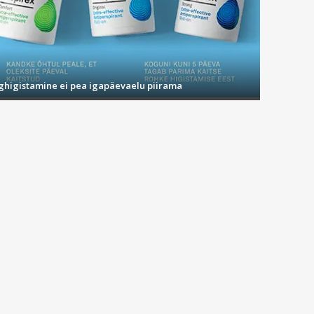
ighigistamine ei pea igapäevaelu piirama