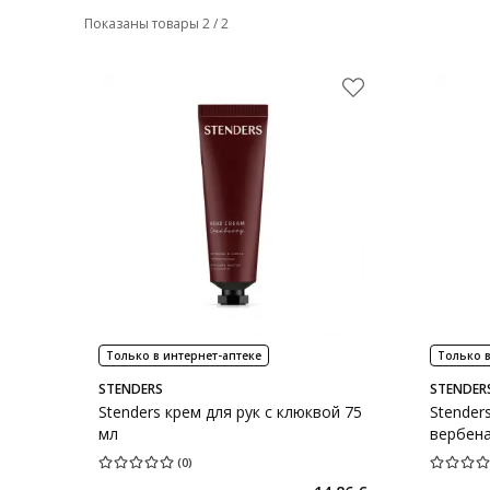
Показаны товары 2 / 2
Только в интернет-аптеке
Только в
STENDERS
STENDER
Stenders крем для рук с клюквой 75
Stender
мл
вербена
(
0
)
Средняя оценка 0.00
Количество оценок 0
Средняя о