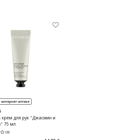
 интернет-аптеке
S
s крем для рук "Джасмин и
" 75 мл
(
0
)
ценка 0.00
Количество оценок 0