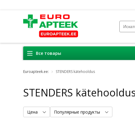
Все товары
Euroapteek.ee:
STENDERS kätehooldus
STENDERS kätehooldu
Цена
Популярные продукты