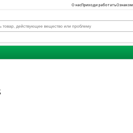
О нас
Приходи работать
Ознакомь
s