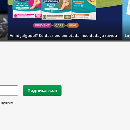
Villid jalgadel? Kuidas neid ennetada, hooldada ja ravida
Li
Подписаться
х прямого