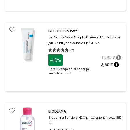
LA ROCHE-POSAY
La Roche-Posay Cicaplast Baume B5+ бальзам
для кожи успокаивающий 40 мл
(
25
)
Средняя оценка 4.92
Количество оценок 25
14,34 €
-40%
nõuan
Tavalin
8,60 €
nõuann
Osta 2 kampaaniatoodet ja
saa allahindlus
BIODERMA
Bioderma Sensibio H2O мицеллярная вода 850
мл