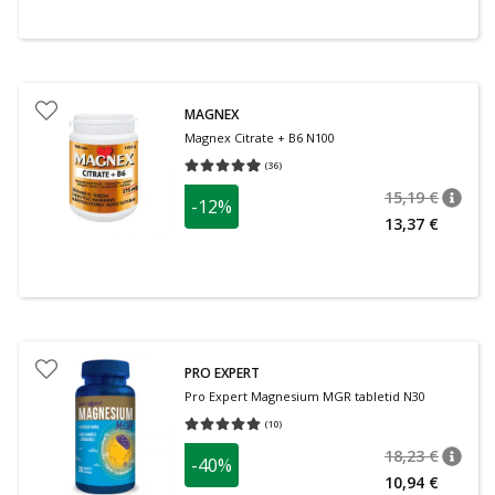
MAGNEX
Magnex Citrate + B6 N100
(
36
)
Средняя оценка 4.94
Количество оценок 36
15,19 €
-12%
nõuan
Tavalin
13,37 €
PRO EXPERT
Pro Expert Magnesium MGR tabletid N30
(
10
)
Средняя оценка 5.00
Количество оценок 10
18,23 €
-40%
nõuan
Tavalin
10,94 €