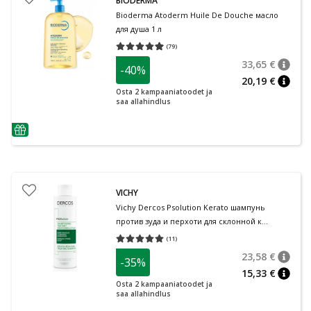
BIODERMA
Bioderma Atoderm Huile De Douche масло
для душа 1 л
(
79
)
Средняя оценка 4.95
Количество оценок 79
33,65 €
-40%
nõuan
Tavalin
20,19 €
nõuan
Osta 2 kampaaniatoodet ja
saa allahindlus
nõuanne
VICHY
Vichy Dercos Psolution Kerato шампунь
против зуда и перхоти для склонной к
псориазу кожи головы 200 мл
(
11
)
Средняя оценка 5.00
Количество оценок 11
23,58 €
-35%
nõuan
Tavalin
15,33 €
nõuan
Osta 2 kampaaniatoodet ja
saa allahindlus