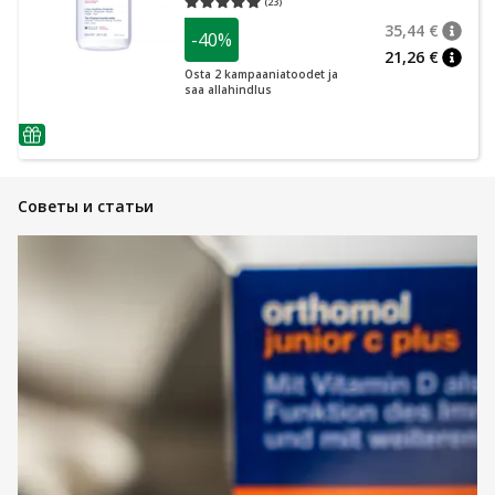
(
23
)
Средняя оценка 5.00
Количество оценок 23
35,44 €
-40%
nõuan
Tavalin
21,26 €
nõuan
Osta 2 kampaaniatoodet ja
saa allahindlus
nõuanne
Советы и статьи