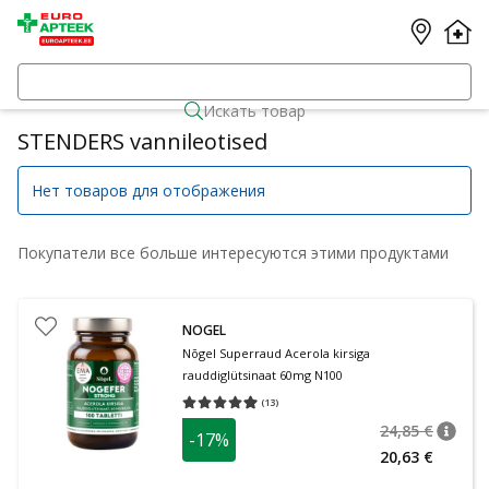
Искать товар
STENDERS vannileotised
Нет товаров для отображения
Покупатели все больше интересуются этими продуктами
NOGEL
Nõgel Superraud Acerola kirsiga
rauddiglütsinaat 60mg N100
(
13
)
Средняя оценка 4.92
Количество оценок 13
24,85 €
-17%
nõuan
Tavalin
20,63 €