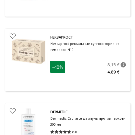
HERBAPROCT
Herbaproct ректальные суппозитории от
геморроя N10
8,15 €
-40%
nõuan
Tavalin
4,89 €
DERMEDIC
Dermedic Capilarte шампунь против перхоти
300 мл
(
14
)
Средняя оценка 4.71
Количество оценок 14