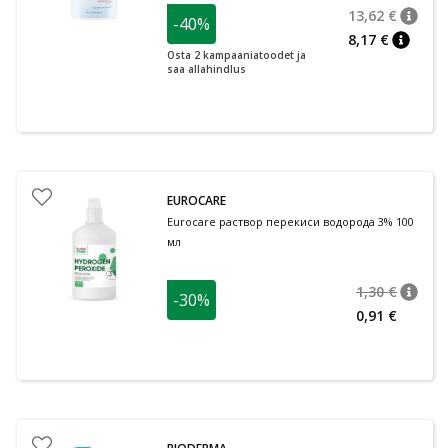
13,62 €
-40%
nõuan
Tavalin
8,17 €
nõuann
Osta 2 kampaaniatoodet ja
saa allahindlus
EUROCARE
Eurocare раствор перекиси водорода 3% 100
мл
1,30 €
-30%
nõuan
Tavalin
0,91 €