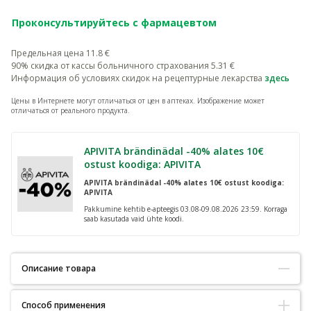
Проконсультируйтесь с фармацевтом
Предельная цена
11.8
€
90% скидка от кассы больничного страхования
5.31
€
Информация об условиях скидок на рецептурные лекарства
здесь
Цены в Интернете могут отличаться от цен в аптеках.
Изображение может
отличаться от реального продукта.
APIVITA brändinädal -40% alates 10€
ostust koodiga: APIVITA
APIVITA brändinädal -40% alates 10€ ostust koodiga:
APIVITA
Pakkumine kehtib e-apteegis 03.08-09.08.2026 23:59. Korraga
saab kasutada vaid ühte koodi.
Описание товара
Способ применения