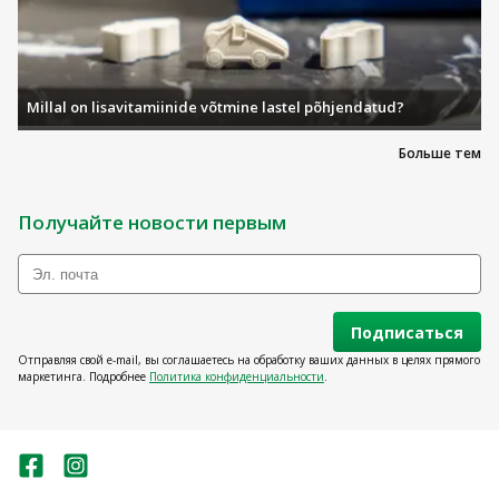
potentsiaalset ohtu patsiendile või kasutajale.
See võib viia saastumiseni ja/või seadme
funktsionaalse võimekuse häirumiseni. Seadme
saastumine või funktsiooni häirumine võib
Millal on lisavitamiinide võtmine lastel põhjendatud?
tekitada patsiendile kahjustusi, haigestumist või
surma.
Больше тем
Получайте новости первым
Подписаться
Отправляя свой e-mail, вы соглашаетесь на обработку ваших данных в целях прямого
маркетинга. Подробнее
Политика конфиденциальности
.