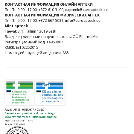
КОНТАКТНАЯ ИНФОРМАЦИЯ ОНЛАЙН АПТЕКИ
Пн.-Пт. 9.00 - 17.00: +372 610 3100,
eapteek@euroapteek.ee
КОНТАКТНАЯ ИНФОРМАЦИЯ ФИЗИЧЕСКИХ АПТЕК
Пн.-Пт. 9.00 - 17.00: +372 667 5031,
info@euroapteek.ee
Mint apteek
Taevakivi 1, Tallinn 13619 Eesti
Владелец лицензии на деятельность: OÜ PharmaMint
Регистрационный код: 14960867
KMKR: EE102252015
Номер действующей лицензии: 885
RAVIMIAMETI KONTAKTANDMED
Ravimite kaugmüüki pakkuvad apteegid
www.ravimiamet.ee
,
info@ravimiamet.ee
Nooruse 1, 50411 Tartu
Telefon 737 4140