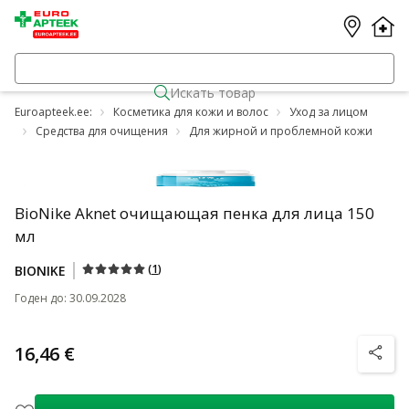
Искать товар
Euroapteek.ee:
Косметика для кожи и волос
Уход за лицом
Средства для очищения
Для жирной и проблемной кожи
BioNike Aknet очищающая пенка для лица 150
мл
(
1
)
BIONIKE
Годен до
:
30.09.2028
16,46 €
nõuanne