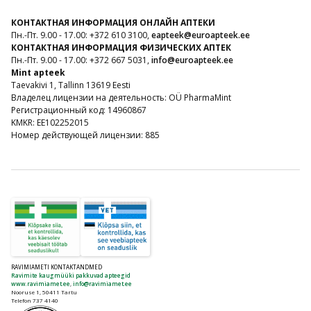
КОНТАКТНАЯ ИНФОРМАЦИЯ ОНЛАЙН АПТЕКИ
Пн.-Пт. 9.00 - 17.00: +372 610 3100,
eapteek@euroapteek.ee
КОНТАКТНАЯ ИНФОРМАЦИЯ ФИЗИЧЕСКИХ АПТЕК
Пн.-Пт. 9.00 - 17.00: +372 667 5031,
info@euroapteek.ee
Mint apteek
Taevakivi 1, Tallinn 13619 Eesti
Владелец лицензии на деятельность: OÜ PharmaMint
Регистрационный код: 14960867
KMKR: EE102252015
Номер действующей лицензии: 885
RAVIMIAMETI KONTAKTANDMED
Ravimite kaugmüüki pakkuvad apteegid
www.ravimiamet.ee
,
info@ravimiamet.ee
Nooruse 1, 50411 Tartu
Telefon 737 4140