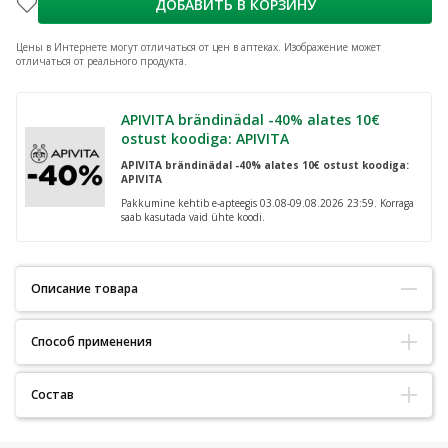
ДОБАВИТЬ В КОРЗИНУ
Цены в Интернете могут отличаться от цен в аптеках.
Изображение может
отличаться от реального продукта.
APIVITA brändinädal -40% alates 10€
ostust koodiga: APIVITA
APIVITA brändinädal -40% alates 10€ ostust koodiga:
APIVITA
Pakkumine kehtib e-apteegis 03.08-09.08.2026 23:59. Korraga
saab kasutada vaid ühte koodi.
Описание товара
Способ применения
NIKKEL-TESTITUD
GLUTEENIVABA
Kasutamisjuhised
Состав
Kasutage igapäevaselt rasuse ja aknelise naha puhastamiseks.
Rasuse ja aknele kalduva naha hoolduseks.
Aqua (water), butylene glycol, 1,5-pentanediol, PEG-80 glyceryl