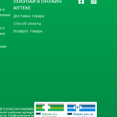
ПОКУПАЙ В ОНЛАЙН
АПТЕКЕ
а и
венных
Доставка товара
Способ оплаты
а и
Возврат товара
ных
ения
METI KONTAKTANDMED
müüki pakkuvad apteegid
et.ee
,
info@ravimiamet.ee