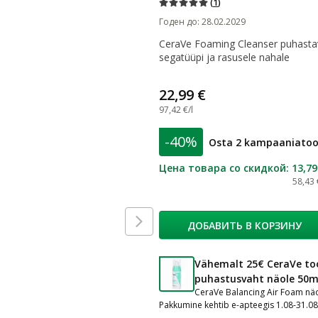
(
1
)
Годен до
:
28.02.2029
CeraVe Foaming Cleanser puhastav
segatüüpi ja rasusele nahale
22,99 €
97,42 €/l
-40%
Osta 2 kampaaniatood
Цена товара со скидкой
:
13,79
58,43 
ДОБАВИТЬ В КОРЗИНУ
Vähemalt 25€ CeraVe too
puhastusvaht näole 50m
CeraVe Balancing Air Foam nä
Pakkumine kehtib e-apteegis 1.08-31.0