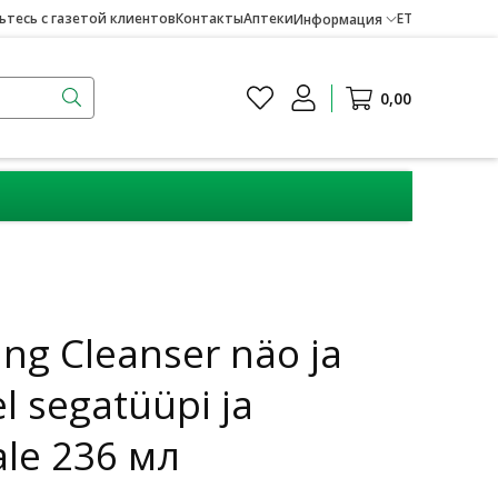
тесь с газетой клиентов
Контакты
Аптеки
ET
Информация
0,00
ng Cleanser näo ja
l segatüüpi ja
ale 236 мл