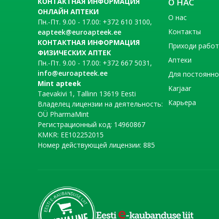
КОНТАКТНАЯ ИНФОРМАЦИЯ
О НАС
ОНЛАЙН АПТЕКИ
О нас
Пн.-Пт. 9.00 - 17.00: +372 610 3100,
Контакты
eapteek@euroapteek.ee
КОНТАКТНАЯ ИНФОРМАЦИЯ
Приходи рабо
ФИЗИЧЕСКИХ АПТЕК
Аптеки
Пн.-Пт. 9.00 - 17.00: +372 667 5031,
info@euroapteek.ee
Для постоянно
Mint apteek
Karjaar
Taevakivi 1, Tallinn 13619 Eesti
Карьера
Владелец лицензии на деятельность:
OÜ PharmaMint
Регистрационный код: 14960867
KMKR: EE102252015
Номер действующей лицензии: 885