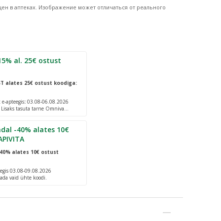
ен в аптеках.
Изображение может отличаться от реального
 ostust
ST
alates 25€ ostust koodiga:
e-apteegis
:
03.08-06.08.2026
. Lisaks tasuta tarne Omniva
dal -40% alates 10€
APIVITA
40% alates 10€ ostust
egis 03.08-09.08.2026
ada vaid ühte koodi.