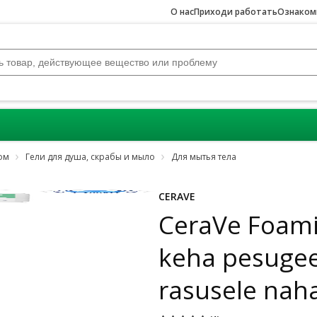
О нас
Приходи работать
Ознакомь
лом
Гели для душа, скрабы и мыло
Для мытья тела
Jäta karussell vahele
CERAVE
CeraVe Foami
keha pesugee
rasusele nah