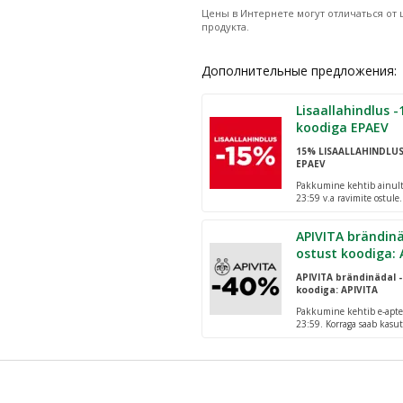
Цены в Интернете могут отличаться от ц
продукта.
Дополнительные предложения:
Lisaallahindlus -15% al. 25€
koodiga EPAEV
15% LISAALLAHINDLU
EPAEV
Pakkumine kehtib ainult 
23:59 v.a ravimite ostule
pakiautomaatidesse!
APIVITA brändinä
ostust koodiga: 
APIVITA brändinädal -
koodiga: APIVITA
Pakkumine kehtib e-apte
23:59. Korraga saab kasut