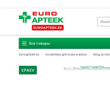
Все товары
Euroapteek.ee:
Косметика для кожи и волос
Уход за те
EPAEV
nõuanne