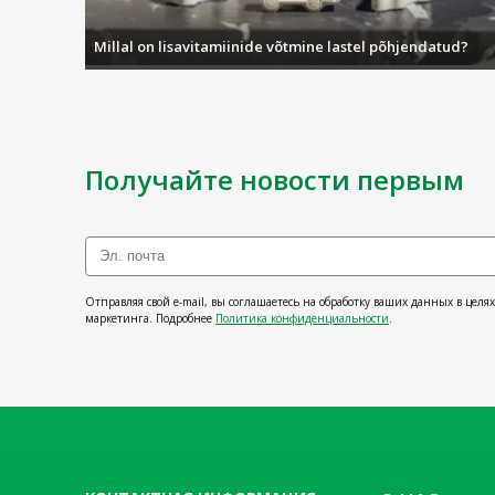
Millal on lisavitamiinide võtmine lastel põhjendatud?
Получайте новости первым
Отправляя свой e-mail, вы соглашаетесь на обработку ваших данных в целя
маркетинга. Подробнее
Политика конфиденциальности
.