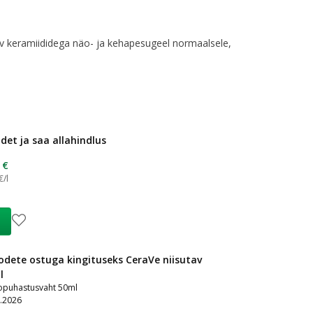
 keramiididega näo- ja kehapesugeel normaalsele,
et ja saa allahindlus
 €
€/l
dete ostuga kingituseks CeraVe niisutav
l
opuhastusvaht 50ml
8.2026