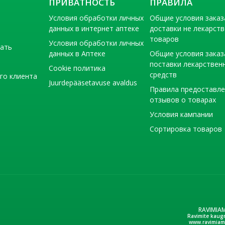
ПРИВАТНОСТЬ
ПРАВИЛА
Условия обработки личных
Общие условия заказ
данных в интернет аптеке
доставки не лекарст
товаров
Условия обработки личных
тать
данных в Аптеке
Общие условия заказ
поставки лекарствен
Cookie политика
средств
го клиента
Juurdepääsetavuse avaldus
Правила предоставл
отзывов о товарах
Условия кампании
Сортировка товаров
RAVIMIA
Ravimite kaug
www.ravimiam