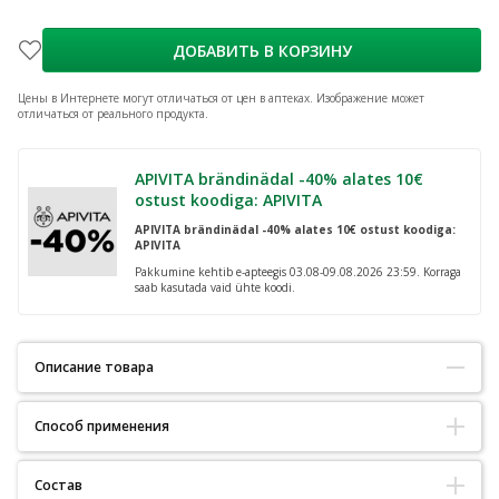
ДОБАВИТЬ В КОРЗИНУ
Цены в Интернете могут отличаться от цен в аптеках.
Изображение может
отличаться от реального продукта.
APIVITA brändinädal -40% alates 10€
ostust koodiga: APIVITA
APIVITA brändinädal -40% alates 10€ ostust koodiga:
APIVITA
Pakkumine kehtib e-apteegis 03.08-09.08.2026 23:59. Korraga
saab kasutada vaid ühte koodi.
Описание товара
Способ применения
Kasutamiseks tupe korduva bakteriaalse infektsiooni korral või selle
ennetamiseks enne ja pärast günekoloogilisi operatsioone.
Kasutamine:
Состав