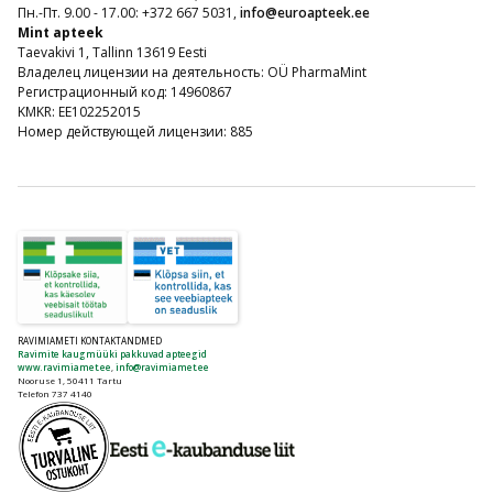
Пн.-Пт. 9.00 - 17.00: +372 667 5031,
info@euroapteek.ee
Mint apteek
Taevakivi 1, Tallinn 13619 Eesti
Владелец лицензии на деятельность: OÜ PharmaMint
Регистрационный код: 14960867
KMKR: EE102252015
Номер действующей лицензии: 885
RAVIMIAMETI KONTAKTANDMED
Ravimite kaugmüüki pakkuvad apteegid
www.ravimiamet.ee
,
info@ravimiamet.ee
Nooruse 1, 50411 Tartu
Telefon 737 4140