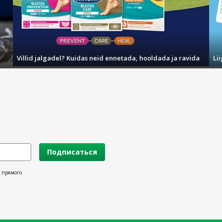
Villid jalgadel? Kuidas neid ennetada, hooldada ja ravida
Li
Подписаться
х прямого