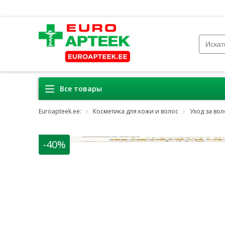
Все товары
Euroapteek.ee:
Косметика для кожи и волос
Уход за во
-40%