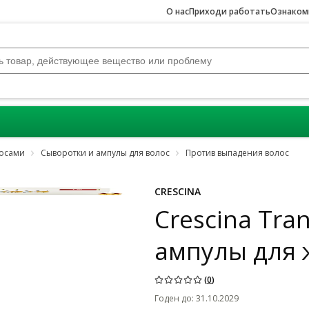
О нас
Приходи работать
Ознакомь
лосами
Сыворотки и ампулы для волос
Против выпадения волос
Jäta karussell vahele
CRESCINA
Crescina Tra
ампулы для 
(
0
)
Годен до
:
31.10.2029