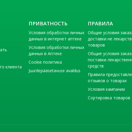
ПРИВАТНОСТЬ
ПРАВИЛА
Условия обработки личных
Общие условия заказ
данных в интернет аптеке
доставки не лекарст
товаров
Условия обработки личных
тать
данных в Аптеке
Общие условия заказ
поставки лекарствен
Cookie политика
средств
го клиента
Juurdepääsetavuse avaldus
Правила предоставл
отзывов о товарах
Условия кампании
Сортировка товаров