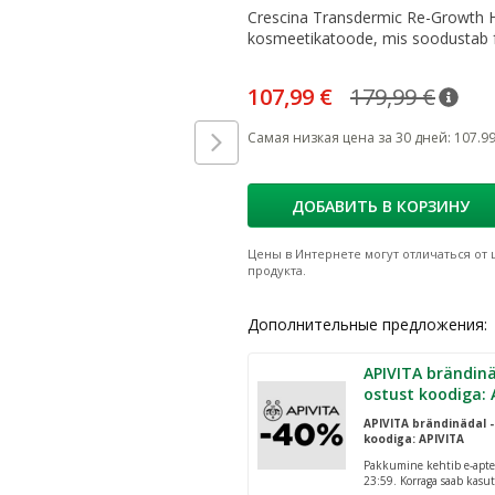
Crescina Transdermic Re-Growth 
kosmeetikatoode, mis soodustab fu
107,99 €
179,99 €
nõua
Taval
Самая низкая цена за 30 дней
:
107.9
ДОБАВИТЬ В КОРЗИНУ
Цены в Интернете могут отличаться от ц
продукта.
Дополнительные предложения:
APIVITA brändinä
ostust koodiga: 
APIVITA brändinädal -
koodiga: APIVITA
Pakkumine kehtib e-apte
23:59. Korraga saab kasut