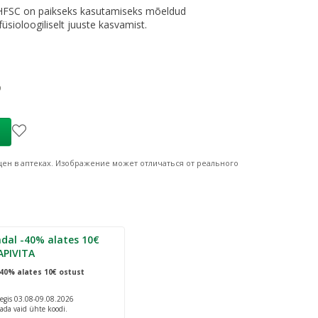
HFSC on paikseks kasutamiseks mõeldud
̈sioloogiliselt juuste kasvamist.
nne
ine hind
:
179,99 €
9
ен в аптеках.
Изображение может отличаться от реального
dal -40% alates 10€
APIVITA
40% alates 10€ ostust
egis 03.08-09.08.2026
ada vaid ühte koodi.