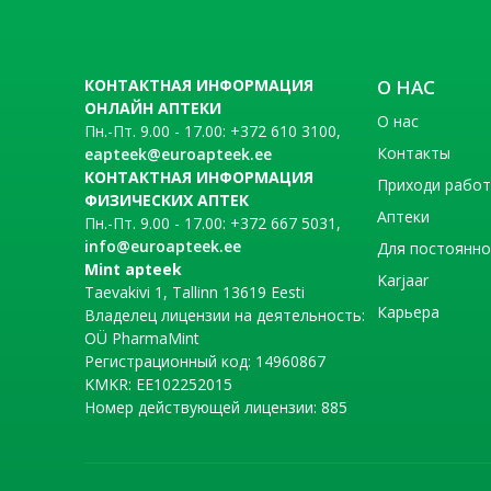
КОНТАКТНАЯ ИНФОРМАЦИЯ
О НАС
ОНЛАЙН АПТЕКИ
О нас
Пн.-Пт. 9.00 - 17.00: +372 610 3100,
Контакты
eapteek@euroapteek.ee
КОНТАКТНАЯ ИНФОРМАЦИЯ
Приходи рабо
ФИЗИЧЕСКИХ АПТЕК
Аптеки
Пн.-Пт. 9.00 - 17.00: +372 667 5031,
info@euroapteek.ee
Для постоянно
Mint apteek
Karjaar
Taevakivi 1, Tallinn 13619 Eesti
Карьера
Владелец лицензии на деятельность:
OÜ PharmaMint
Регистрационный код: 14960867
KMKR: EE102252015
Номер действующей лицензии: 885