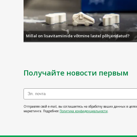
Millal on lisavitamiinide võtmine lastel põhjendatud?
Получайте новости первым
Отправляя свой e-mail, вы соглашаетесь на обработку ваших данных в целя
маркетинга. Подробнее
Политика конфиденциальности
.