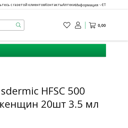
тесь с газетой клиентов
Контакты
Аптеки
ET
Информация
0,00
nsdermic HFSC 500
женщин 20шт 3.5 мл