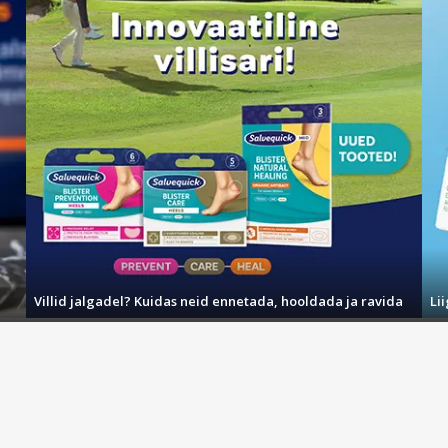
Villid jalgadel? Kuidas neid ennetada, hooldada ja ravida
Li