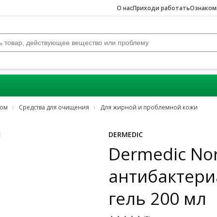
О нас
Приходи работать
Ознакомь
цом
Средства для очищения
Для жирной и проблемной кожи
DERMEDIC
Dermedic No
антибактер
гель 200 мл