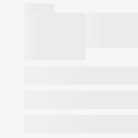
leevendab ebamugavustunnet.
Phenoxyethanol, Ethylhexylglycerin, Potassium Sor
Praegu toimub toote pakendi uuendamine.
*Palun pange tähele, et toote koostis võib veidi erine
Palun pange tähele, et toote koostis võib veidi erine
Järgige alati toote pakendil esitatud teavet.
Код товара:
7007940