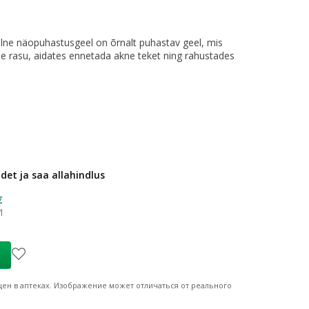
ne näopuhastusgeel on õrnalt puhastav geel, mis
se rasu, aidates ennetada akne teket ning rahustades
et ja saa allahindlus
€
l
ен в аптеках.
Изображение может отличаться от реального