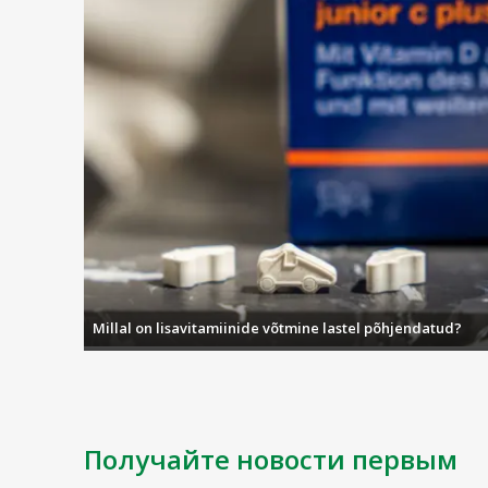
Millal on lisavitamiinide võtmine lastel põhjendatud?
Получайте новости первым