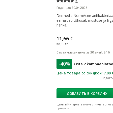
(
5
)
Годен до
:
30.04.2028
Dermedic NormAcne antibakteriaal
eemaldab tõhusalt mustuse ja liig
nahka.
11,66 €
58,30 €/l
Самая низкая цена за 30 дней
:
8.16
-40%
Osta 2 kampaaniatood
Цена товара со скидкой
:
7,00 
35,00 €/
ДОБАВИТЬ В КОРЗИНУ
Цены в Интернете могут отличаться от ц
продукта.