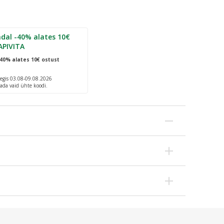
dal -40% alates 10€
APIVITA
40% alates 10€ ostust
egis 03.08-09.08.2026
ada vaid ühte koodi.
rasu, aidates ennetada akne teket ning rahustades
tasakaalu, tsink P.C.A.-d, mis reguleerib
af Extract, Zinc PCA, Coco-Glucoside , Glyceryl
 toimet, ning termilist vett, mis rahustab ärritust ja
itrate, Citric Acid, Benzoic Acid, Disodium EDTA,