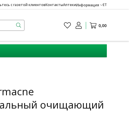
тесь с газетой клиентов
Контакты
Аптеки
ET
Информация
0,00
rmacne
иальный очищающий