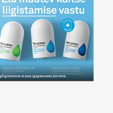
ighigistamine ei pea igapäevaelu piirama