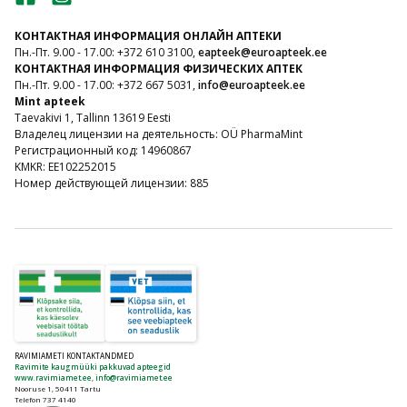
КОНТАКТНАЯ ИНФОРМАЦИЯ ОНЛАЙН АПТЕКИ
Пн.-Пт. 9.00 - 17.00: +372 610 3100,
eapteek@euroapteek.ee
КОНТАКТНАЯ ИНФОРМАЦИЯ ФИЗИЧЕСКИХ АПТЕК
Пн.-Пт. 9.00 - 17.00: +372 667 5031,
info@euroapteek.ee
Mint apteek
Taevakivi 1, Tallinn 13619 Eesti
Владелец лицензии на деятельность: OÜ PharmaMint
Регистрационный код: 14960867
KMKR: EE102252015
Номер действующей лицензии: 885
RAVIMIAMETI KONTAKTANDMED
Ravimite kaugmüüki pakkuvad apteegid
www.ravimiamet.ee
,
info@ravimiamet.ee
Nooruse 1, 50411 Tartu
Telefon 737 4140