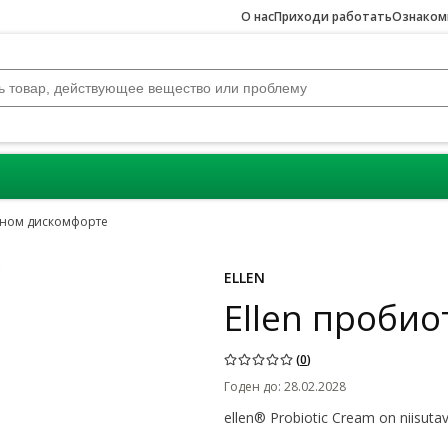
О нас
Приходи работать
Ознакомь
ном дискомфорте
ELLEN
Ellen пробио
(
0
)
Годен до
:
28.02.2028
ellen® Probiotic Cream on niisutav