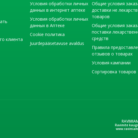
Условия обработки личных
Общие условия заказ
данных в интернет аптеке
доставки не лекарст
товаров
Условия обработки личных
тать
данных в Аптеке
Общие условия заказ
поставки лекарствен
Cookie политика
средств
го клиента
Juurdepääsetavuse avaldus
Правила предоставл
отзывов о товарах
Условия кампании
Сортировка товаров
RAVIMIA
Ravimite kaug
www.ravimiam