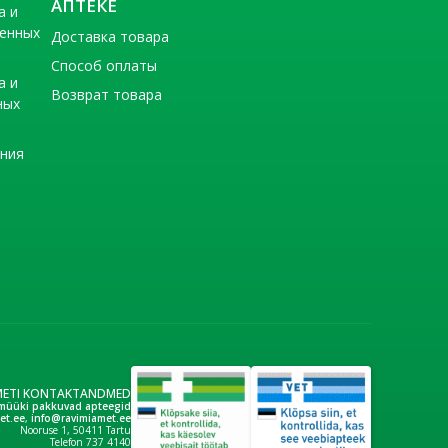
АПТЕКЕ
а и
венных
Доставка товара
Способ оплаты
а и
Возврат товара
ных
ения
METI KONTAKTANDMED
müüki pakkuvad apteegid
et.ee
,
info@ravimiamet.ee
Nooruse 1, 50411 Tartu
Telefon 737 4140