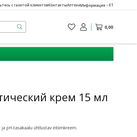
тесь с газетой клиентов
Контакты
Аптеки
ET
Информация
0,00
тический крем 15 мл
 ja pH-tasakaalu ühtlustav intiimkreem.