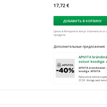
17,72 €
ДОБАВИТЬ В КОРЗИНУ
Цены в Интернете могут отличаться от ц
продукта.
Дополнительные предложения:
APIVITA brändinä
ostust koodiga: 
APIVITA brändinädal -
koodiga: APIVITA
Pakkumine kehtib e-apte
23:59. Korraga saab kasut