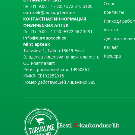
О нас
Пн.-Пт. 9.00 - 17.00: +372 610 3100,
Контакты
eapteek@euroapteek.ee
КОНТАКТНАЯ ИНФОРМАЦИЯ
Приходи рабо
ФИЗИЧЕСКИХ АПТЕК
Аптеки
Пн.-Пт. 9.00 - 17.00: +372 667 5031,
info@euroapteek.ee
Для постоянно
Mint apteek
Karjaar
Taevakivi 1, Tallinn 13619 Eesti
Карьера
Владелец лицензии на деятельность:
OÜ PharmaMint
Регистрационный код: 14960867
KMKR: EE102252015
Номер действующей лицензии: 885