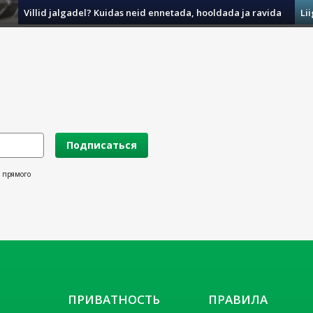
Villid jalgadel? Kuidas neid ennetada, hooldada ja ravida
Li
Подписаться
х прямого
ПРИВАТНОСТЬ
ПРАВИЛА