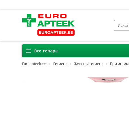
Все товары
Euroapteek.ee:
Гигиена
Женская гигиена
При интим