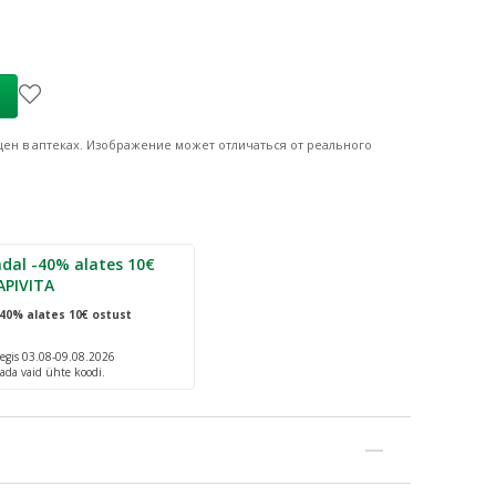
ен в аптеках.
Изображение может отличаться от реального
dal -40% alates 10€
APIVITA
40% alates 10€ ostust
egis 03.08-09.08.2026
ada vaid ühte koodi.