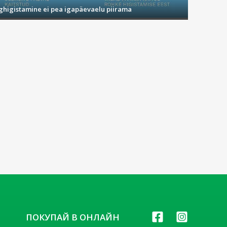
ighigistamine ei pea igapäevaelu piirama
ПОКУПАЙ В ОНЛАЙН