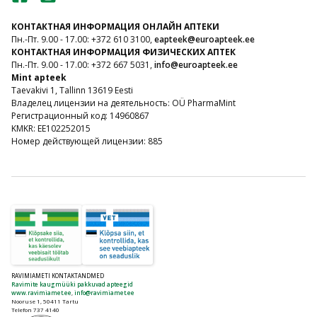
КОНТАКТНАЯ ИНФОРМАЦИЯ ОНЛАЙН АПТЕКИ
Пн.-Пт. 9.00 - 17.00: +372 610 3100,
eapteek@euroapteek.ee
КОНТАКТНАЯ ИНФОРМАЦИЯ ФИЗИЧЕСКИХ АПТЕК
Пн.-Пт. 9.00 - 17.00: +372 667 5031,
info@euroapteek.ee
Mint apteek
Taevakivi 1, Tallinn 13619 Eesti
Владелец лицензии на деятельность: OÜ PharmaMint
Регистрационный код: 14960867
KMKR: EE102252015
Номер действующей лицензии: 885
RAVIMIAMETI KONTAKTANDMED
Ravimite kaugmüüki pakkuvad apteegid
www.ravimiamet.ee
,
info@ravimiamet.ee
Nooruse 1, 50411 Tartu
Telefon 737 4140