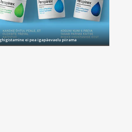
ighigistamine ei pea igapäevaelu piirama