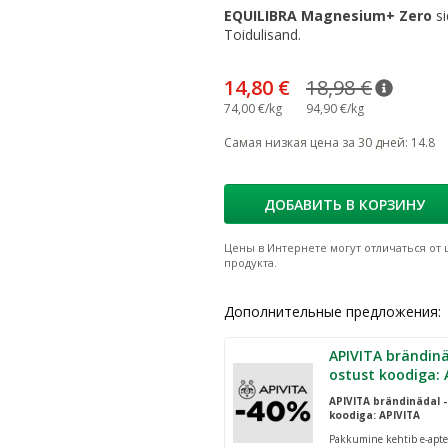
EQUILIBRA Magnesium+ Zero
s
Toidulisand.
14,80 €
18,98 €
nõuann
Tavalin
74,00 €/kg
94,90 €/kg
Самая низкая цена за 30 дней
:
14.8
ДОБАВИТЬ В КОРЗИНУ
Цены в Интернете могут отличаться от ц
продукта.
Дополнительные предложения:
APIVITA brändinä
ostust koodiga: 
APIVITA brändinädal -
koodiga: APIVITA
Pakkumine kehtib e-apte