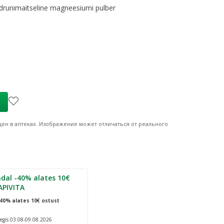
idrunimaitseline magneesiumi pulber
e
e hind
:
18,98 €
ен в аптеках.
Изображение может отличаться от реального
dal -40% alates 10€
APIVITA
40% alates 10€ ostust
egis 03.08-09.08.2026