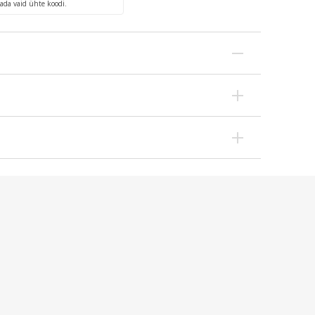
ada vaid ühte koodi.
aasis gaseerimata toasoojas vees (250 ml), segada
iumdiglütsinaat, magneesiumoksiid), magneesium-
kaalustatult ning harrastada tervislikku elustiili.