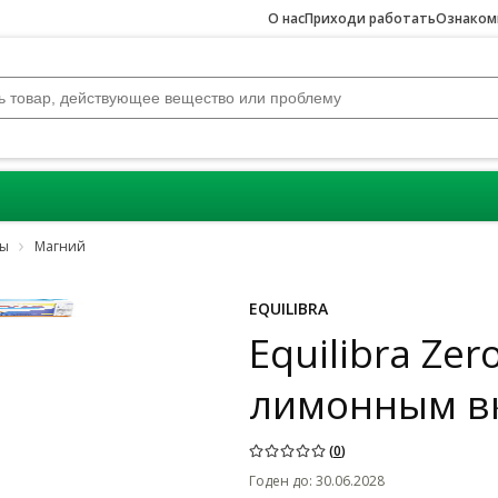
О нас
Приходи работать
Ознакомь
лы
Магний
EQUILIBRA
Equilibra Ze
лимонным вк
(
0
)
Годен до
:
30.06.2028