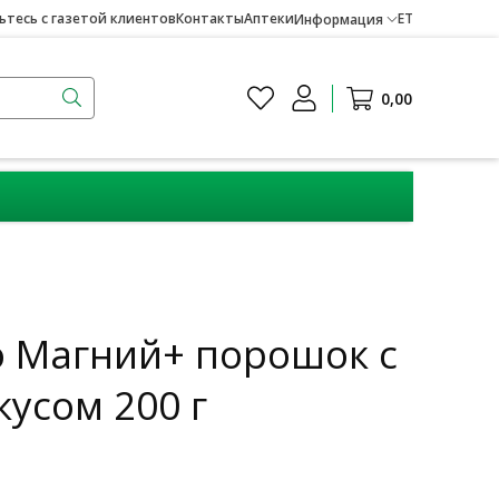
тесь с газетой клиентов
Контакты
Аптеки
ET
Информация
0,00
ro Магний+ порошок с
усом 200 г