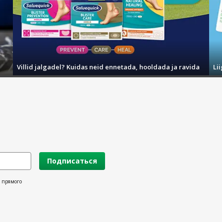
Villid jalgadel? Kuidas neid ennetada, hooldada ja ravida
Li
Подписаться
х прямого