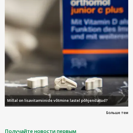
Millal on lisavitamiinide võtmine lastel põhjendatud?
Больше тем
Получайте новости первым