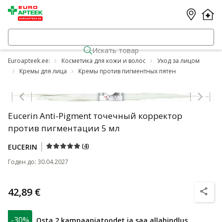
Искать товар
Euroapteek.ee:
Косметика для кожи и волос
Уход за лицом
Кремы для лица
Кремы против пигментных пятен
Jäta karussell vahele
Eucerin Anti-Pigment точечный корректор
против пигментации 5 мл
(
4
)
EUCERIN
Годен до
:
30.04.2027
42,89 €
nõuanne
-30%
Osta 2 kampaaniatoodet ja saa allahindlus