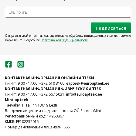
Подписаться
Отправляя свой e-mail, вы соглашаетесь на обработку ваших данных в целях прямого
маркетинга. Подробнее
Политика конфиденциальности
.
КОНТАКТНАЯ ИНФОРМАЦИЯ ОНЛАЙН АПТЕКИ
Пн.-Пт. 9.00 - 17.00: +372 610 3100,
eapteek@euroapteek.ee
КОНТАКТНАЯ ИНФОРМАЦИЯ ФИЗИЧЕСКИХ АПТЕК
Пн.-Пт. 9.00 - 17.00: +372 667 5031,
info@euroapteek.ee
Mint apteek
Taevakivi 1, Tallinn 13619 Eesti
Владелец лицензии на деятельность: OÜ PharmaMint
Регистрационный код: 14960867
KMKR: EE102252015
Номер действующей лицензии: 885