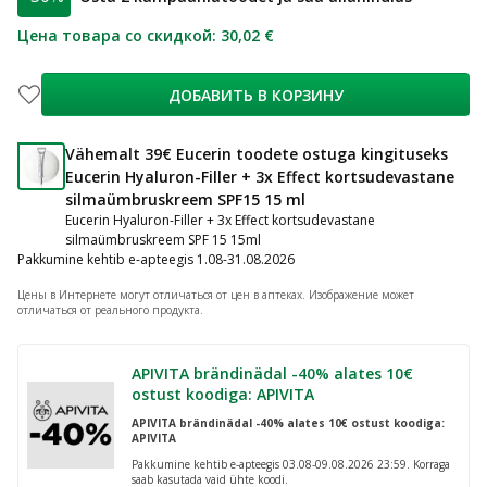
Цена товара со скидкой
:
30,02 €
ДОБАВИТЬ В КОРЗИНУ
Vähemalt 39€ Eucerin toodete ostuga kingituseks
Eucerin Hyaluron-Filler + 3x Effect kortsudevastane
silmaümbruskreem SPF15 15 ml
Eucerin Hyaluron-Filler + 3x Effect kortsudevastane
silmaümbruskreem SPF 15 15ml
Pakkumine kehtib e-apteegis 1.08-31.08.2026
Цены в Интернете могут отличаться от цен в аптеках.
Изображение может
отличаться от реального продукта.
APIVITA brändinädal -40% alates 10€
ostust koodiga: APIVITA
APIVITA brändinädal -40% alates 10€ ostust koodiga:
APIVITA
Pakkumine kehtib e-apteegis 03.08-09.08.2026 23:59. Korraga
saab kasutada vaid ühte koodi.