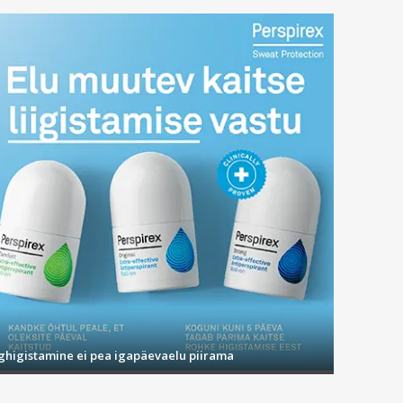
ighigistamine ei pea igapäevaelu piirama