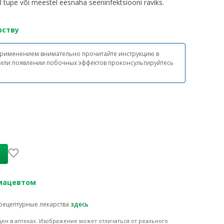
l tupe või meestel eesnaha seeninfektsiooni raviks.
рству
 применением внимательно прочитайте инструкцию в
 или появлении побочных эффектов проконсультируйтесь
ind
:
5,95 €
рмацевтом
рецептурные лекарства
здесь
ен в аптеках.
Изображение может отличаться от реального