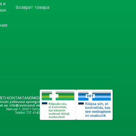
а и
Возврат товара
ных
ения
METI KONTAKTANDMED
müüki pakkuvad apteegid
et.ee
,
info@ravimiamet.ee
Nooruse 1, 50411 Tartu
Telefon 737 4140