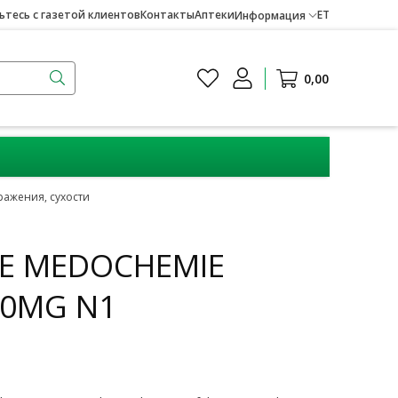
тесь с газетой клиентов
Контакты
Аптеки
ET
Информация
0,00
ражения, сухости
E MEDOCHEMIE
50MG N1