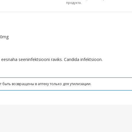
продукта.
50mg
 eesnaha seeninfektsiooni raviks. Candida infektsioon.
т быть возвращены в аптеку только для утилизации.