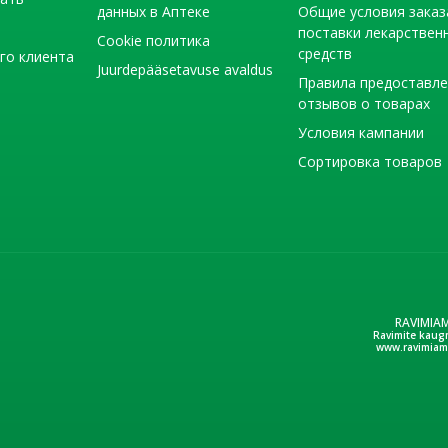
данных в Аптеке
Общие условия заказ
поставки лекарствен
Cookie политика
средств
го клиента
Juurdepääsetavuse avaldus
Правила предоставл
отзывов о товарах
Условия кампании
Сортировка товаров
RAVIMIA
Ravimite kaug
www.ravimiam