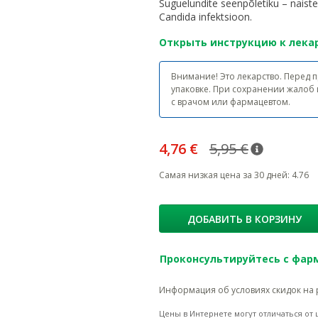
Suguelundite seenpõletiku – naiste
Candida infektsioon.
Открыть инструкцию к лека
Внимание! Это лекарство. Перед
упаковке. При сохранении жалоб
с врачом или фармацевтом.
4,76 €
5,95 €
nõuanne
Tavaline h
Самая низкая цена за 30 дней
:
4.76
ДОБАВИТЬ В КОРЗИНУ
Проконсультируйтесь с фа
Информация об условиях скидок на 
Цены в Интернете могут отличаться от ц