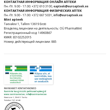
КОНТАКТНАЯ ИНФОРМАЦИЯ ОНЛАЙН АПТЕКИ
Пн.-Пт. 9.00 - 17.00: +372 610 3100,
eapteek@euroapteek.ee
КОНТАКТНАЯ ИНФОРМАЦИЯ ФИЗИЧЕСКИХ АПТЕК
Пн.-Пт. 9.00 - 17.00: +372 667 5031,
info@euroapteek.ee
Mint apteek
Taevakivi 1, Tallinn 13619 Eesti
Владелец лицензии на деятельность: OÜ PharmaMint
Регистрационный код: 14960867
KMKR: EE102252015
Номер действующей лицензии: 885
RAVIMIAMETI KONTAKTANDMED
Ravimite kaugmüüki pakkuvad apteegid
www.ravimiamet.ee
,
info@ravimiamet.ee
Nooruse 1, 50411 Tartu
Telefon 737 4140