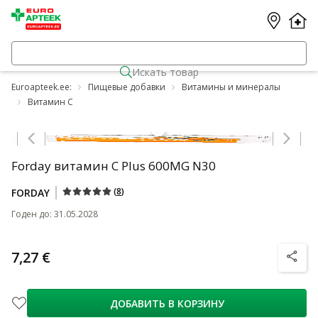
Искать товар
Euroapteek.ee:
Пищевые добавки
Витамины и минералы
Витамин С
Jäta karussell vahele
Forday витамин C Plus 600MG N30
(
8
)
FORDAY
Годен до
:
31.05.2028
7,27 €
nõuanne
ДОБАВИТЬ В КОРЗИНУ