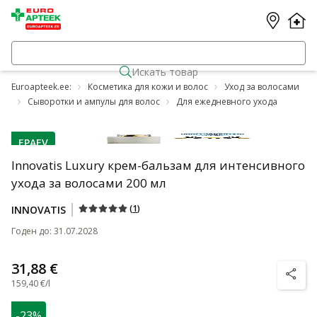
Искать товар
Euroapteek.ee:
Косметика для кожи и волос
Уход за волосами
Сыворотки и ампулы для волос
Для ежедневного ухода
EPAEV
nõuanne
Innovatis Luxury крем-бальзам для интенсивного
ухода за волосами 200 мл
(
1
)
INNOVATIS
Годен до
:
31.07.2028
31,88 €
nõuanne
159,40 €/l
-23%