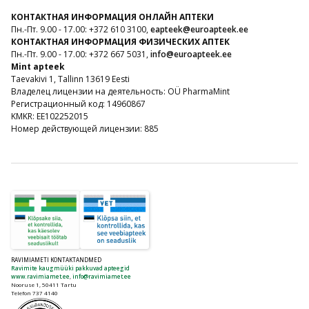
КОНТАКТНАЯ ИНФОРМАЦИЯ ОНЛАЙН АПТЕКИ
Пн.-Пт. 9.00 - 17.00: +372 610 3100,
eapteek@euroapteek.ee
КОНТАКТНАЯ ИНФОРМАЦИЯ ФИЗИЧЕСКИХ АПТЕК
Пн.-Пт. 9.00 - 17.00: +372 667 5031,
info@euroapteek.ee
Mint apteek
Taevakivi 1, Tallinn 13619 Eesti
Владелец лицензии на деятельность: OÜ PharmaMint
Регистрационный код: 14960867
KMKR: EE102252015
Номер действующей лицензии: 885
RAVIMIAMETI KONTAKTANDMED
Ravimite kaugmüüki pakkuvad apteegid
www.ravimiamet.ee
,
info@ravimiamet.ee
Nooruse 1, 50411 Tartu
Telefon 737 4140