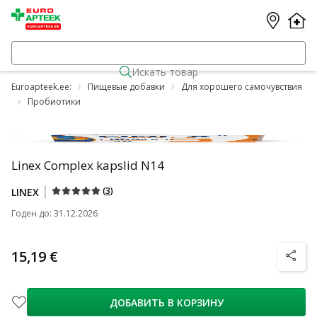
Искать товар
Euroapteek.ee:
Пищевые добавки
Для хорошего самочувствия
Пробиотики
Linex Complex kapslid N14
(
3
)
LINEX
Годен до
:
31.12.2026
15,19 €
nõuanne
ДОБАВИТЬ В КОРЗИНУ