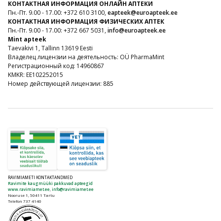
КОНТАКТНАЯ ИНФОРМАЦИЯ ОНЛАЙН АПТЕКИ
Пн.-Пт. 9.00 - 17.00: +372 610 3100,
eapteek@euroapteek.ee
КОНТАКТНАЯ ИНФОРМАЦИЯ ФИЗИЧЕСКИХ АПТЕК
Пн.-Пт. 9.00 - 17.00: +372 667 5031,
info@euroapteek.ee
Mint apteek
Taevakivi 1, Tallinn 13619 Eesti
Владелец лицензии на деятельность: OÜ PharmaMint
Регистрационный код: 14960867
KMKR: EE102252015
Номер действующей лицензии: 885
RAVIMIAMETI KONTAKTANDMED
Ravimite kaugmüüki pakkuvad apteegid
www.ravimiamet.ee
,
info@ravimiamet.ee
Nooruse 1, 50411 Tartu
Telefon 737 4140