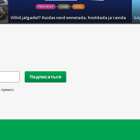
Villid jalgadel? Kuidas neid ennetada, hooldada ja ravida
Li
Подписаться
х прямого