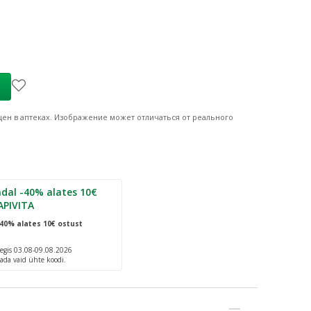
ен в аптеках.
Изображение может отличаться от реального
dal -40% alates 10€
APIVITA
40% alates 10€ ostust
egis 03.08-09.08.2026
ada vaid ühte koodi.