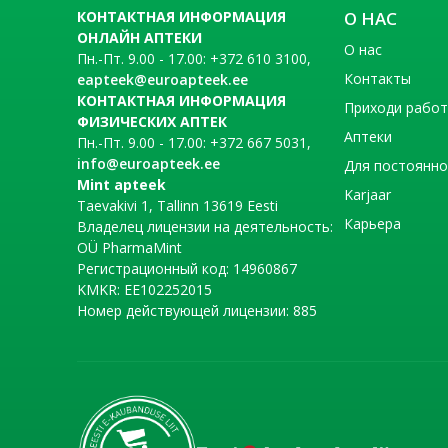
КОНТАКТНАЯ ИНФОРМАЦИЯ
О НАС
ОНЛАЙН АПТЕКИ
О нас
Пн.-Пт. 9.00 - 17.00: +372 610 3100,
Контакты
eapteek@euroapteek.ee
КОНТАКТНАЯ ИНФОРМАЦИЯ
Приходи рабо
ФИЗИЧЕСКИХ АПТЕК
Аптеки
Пн.-Пт. 9.00 - 17.00: +372 667 5031,
info@euroapteek.ee
Для постоянно
Mint apteek
Karjaar
Taevakivi 1, Tallinn 13619 Eesti
Карьера
Владелец лицензии на деятельность:
OÜ PharmaMint
Регистрационный код: 14960867
KMKR: EE102252015
Номер действующей лицензии: 885