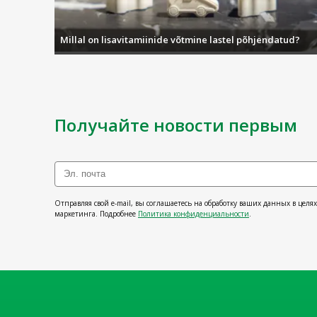
Millal on lisavitamiinide võtmine lastel põhjendatud?
Получайте новости первым
Отправляя свой e-mail, вы соглашаетесь на обработку ваших данных в целя
маркетинга. Подробнее
Политика конфиденциальности
.