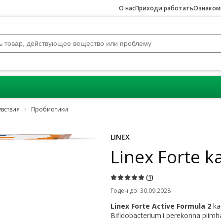
О нас
Приходи работать
Ознакомь
вствия
Пробиотики
LINEX
Linex Forte k
(
1
)
Годен до
:
30.09.2028
Linex Forte Active Formula 2
ka
Bifidobacterium'i perekonna piimhap