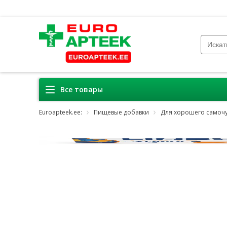
Все товары
Euroapteek.ee:
Пищевые добавки
Для хорошего самочу