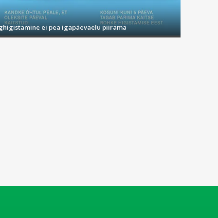
ighigistamine ei pea igapäevaelu piirama