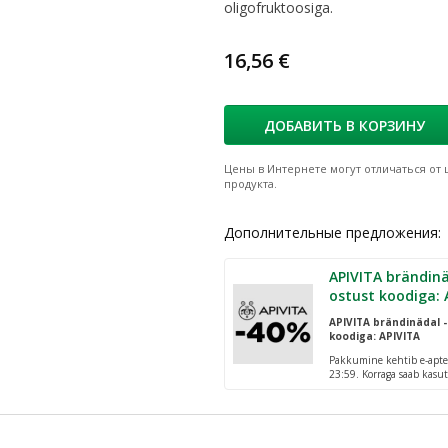
oligofruktoosiga.
16,56 €
ДОБАВИТЬ В КОРЗИНУ
Цены в Интернете могут отличаться от ц
продукта.
Дополнительные предложения:
APIVITA brändinä
ostust koodiga: 
APIVITA brändinädal -
koodiga: APIVITA
Pakkumine kehtib e-apte
23:59. Korraga saab kasut