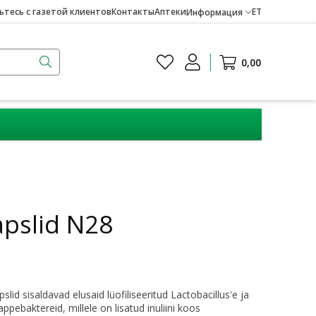
тесь с газетой клиентов
Контакты
Аптеки
ET
Информация
0,00
apslid N28
pslid sisaldavad elusaid lüofiliseeritud Lactobacillus'e ja
pebaktereid, millele on lisatud inuliini koos