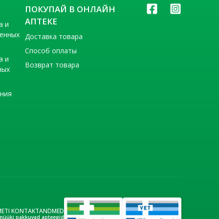
ПОКУПАЙ В ОНЛАЙН
АПТЕКЕ
а и
венных
Доставка товара
Способ оплаты
а и
Возврат товара
ных
ения
METI KONTAKTANDMED
müüki pakkuvad apteegid