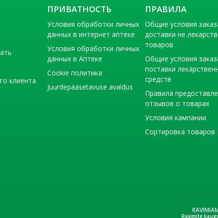
ПРИВАТНОСТЬ
ПРАВИЛА
Условия обработки личных
Общие условия заказ
данных в интернет аптеке
доставки не лекарст
товаров
Условия обработки личных
тать
данных в Аптеке
Общие условия заказ
поставки лекарствен
Cookie политика
средств
го клиента
Juurdepääsetavuse avaldus
Правила предоставл
отзывов о товарах
Условия кампании
Сортировка товаров
RAVIMIA
Ravimite kaug