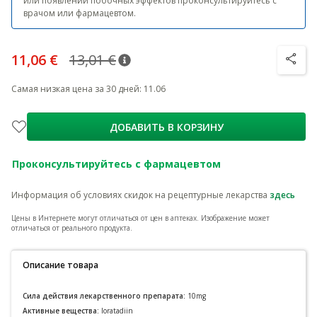
или появлении побочных эффектов проконсультируйтесь с
врачом или фармацевтом.
11,06 €
13,01 €
nõuanne
Tavaline hind
:
13,01 €
nõuanne
Самая низкая цена за 30 дней
:
11.06
ДОБАВИТЬ В КОРЗИНУ
Проконсультируйтесь с фармацевтом
Информация об условиях скидок на рецептурные лекарства
здесь
Цены в Интернете могут отличаться от цен в аптеках.
Изображение может
отличаться от реального продукта.
Описание товара
Сила действия лекарственного препарата:
10mg
Активные вещества:
loratadiin