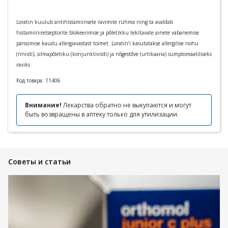
Loratin kuulub antihistamiinsete ravimite rühma ning ta avaldab
histamiiniretseptorite blokeerimise ja põletikku tekitavate ainete vabanemise
pärssimise kaudu allergiavastast toimet. Loratin’i kasutatakse allergilise nohu
(riniidi), silmapõletiku (konjunktiviidi) ja nõgestõve (urtikaaria) sümptomaatiliseks
raviks
Код товара:
11406
Внимание!
Лекарства обратно не выкупаются и могут
быть возвращены в аптеку только для утилизации.
Советы и статьи