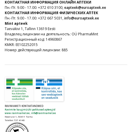
КОНТАКТНАЯ ИНФОРМАЦИЯ ОНЛАЙН АПТЕКИ
Пн.-Пт. 9.00 - 17.00: +372 610 3100,
eapteek@euroapteek.ee
КОНТАКТНАЯ ИНФОРМАЦИЯ ФИЗИЧЕСКИХ АПТЕК
Пн.-Пт. 9.00 - 17.00: +372 667 5031,
info@euroapteek.ee
Mint apteek
Taevakivi 1, Tallinn 13619 Eesti
Владелец лицензии на деятельность: OÜ PharmaMint
Регистрационный код: 14960867
KMKR: EE102252015
Номер действующей лицензии: 885
RAVIMIAMETI KONTAKTANDMED
Ravimite kaugmüüki pakkuvad apteegid
www.ravimiamet.ee
,
info@ravimiamet.ee
Nooruse 1, 50411 Tartu
Telefon 737 4140