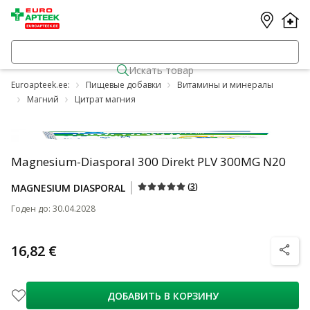
Искать товар
Euroapteek.ee:
Пищевые добавки
Витамины и минералы
Магний
Цитрат магния
Magnesium-Diasporal 300 Direkt PLV 300MG N20
(
3
)
MAGNESIUM DIASPORAL
Годен до
:
30.04.2028
16,82 €
nõuanne
ДОБАВИТЬ В КОРЗИНУ