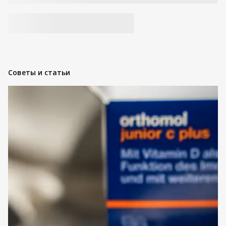
kandes moodustab õhukese kaitsekihi, mis vähendab
niiskuse aurustumist ja aitab leevendada kuivuse ning
pinguloleku tunnet.
Kookosõli (Sodium Cocoate)
– moodustab veega
kokkupuutel väikeseid mitselle, mis seovad endaga naha
pinnalt mustuse, higi ja liigse rasu ning aitavad selle veega
maha loputada. Kookosrasvhapete eripära on see, et need
Советы и статьи
vahutavad väga intensiivselt ja annavad seebile just selle
“rikkaliku vahu”, mida pesemisel tunned.
Код товара:
474276300207