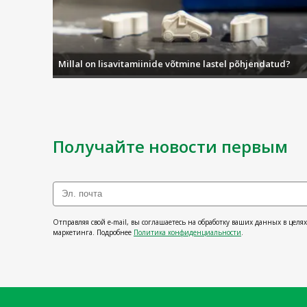
Millal on lisavitamiinide võtmine lastel põhjendatud?
Получайте новости первым
Отправляя свой e-mail, вы соглашаетесь на обработку ваших данных в целя
маркетинга. Подробнее
Политика конфиденциальности
.