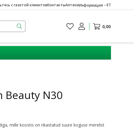
тесь с газетой клиентов
Контакты
Аптеки
ET
Информация
0,00
en Beauty N30
diga, mille koostis on rikastatud suure koguse merelist