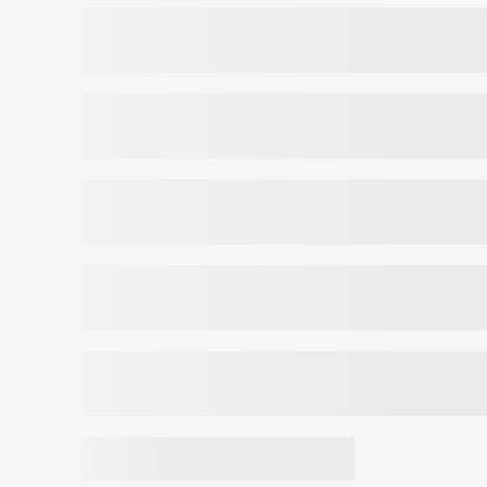
Vitamiin C
100 mg
125 %
Naatriumhüaluronaat
50 mg
NRV* - päevane võrdluskogus.