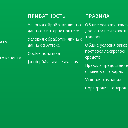
ПРИВАТНОСТЬ
ПРАВИЛА
Условия обработки личных
Общие условия заказ
данных в интернет аптеке
доставки не лекарст
товаров
Условия обработки личных
тать
данных в Аптеке
Общие условия заказ
поставки лекарствен
Cookie политика
средств
го клиента
Juurdepääsetavuse avaldus
Правила предоставл
отзывов о товарах
Условия кампании
Сортировка товаров