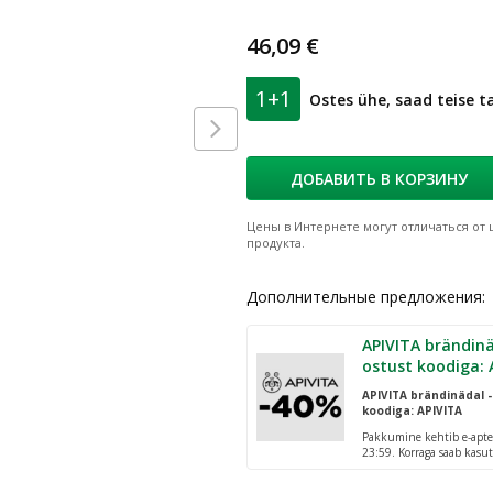
46,09 €
1+1
Ostes ühe, saad teise 
ДОБАВИТЬ В КОРЗИНУ
Цены в Интернете могут отличаться от ц
продукта.
Дополнительные предложения:
APIVITA brändinä
ostust koodiga: 
APIVITA brändinädal -
koodiga: APIVITA
Pakkumine kehtib e-apte
23:59. Korraga saab kasut