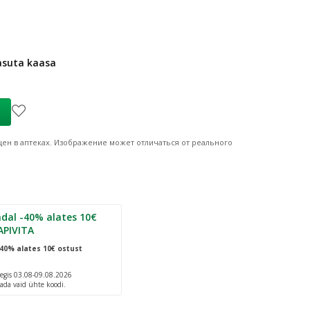
tasuta kaasa
ен в аптеках.
Изображение может отличаться от реального
dal -40% alates 10€
APIVITA
40% alates 10€ ostust
egis 03.08-09.08.2026
ada vaid ühte koodi.