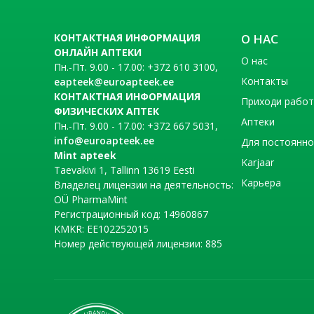
КОНТАКТНАЯ ИНФОРМАЦИЯ
О НАС
ОНЛАЙН АПТЕКИ
О нас
Пн.-Пт. 9.00 - 17.00: +372 610 3100,
Контакты
eapteek@euroapteek.ee
КОНТАКТНАЯ ИНФОРМАЦИЯ
Приходи рабо
ФИЗИЧЕСКИХ АПТЕК
Аптеки
Пн.-Пт. 9.00 - 17.00: +372 667 5031,
info@euroapteek.ee
Для постоянно
Mint apteek
Karjaar
Taevakivi 1, Tallinn 13619 Eesti
Карьера
Владелец лицензии на деятельность:
OÜ PharmaMint
Регистрационный код: 14960867
KMKR: EE102252015
Номер действующей лицензии: 885