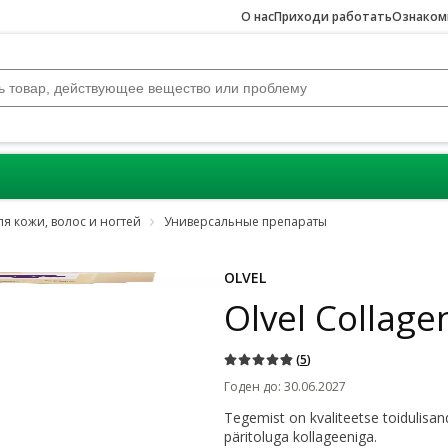
О нас
Приходи работать
Ознакомь
ля кожи, волос и ногтей
Универсальные препараты
Jäta karussell vahele
OLVEL
Olvel Collag
(
5
)
Годен до
:
30.06.2027
Tegemist on kvaliteetse toidulisan
päritoluga kollageeniga.