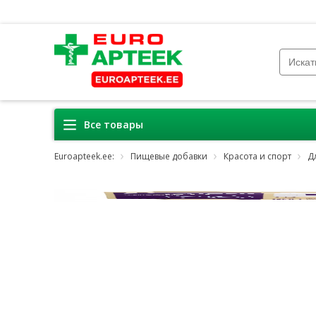
Все товары
Euroapteek.ee:
Пищевые добавки
Красота и спорт
Д