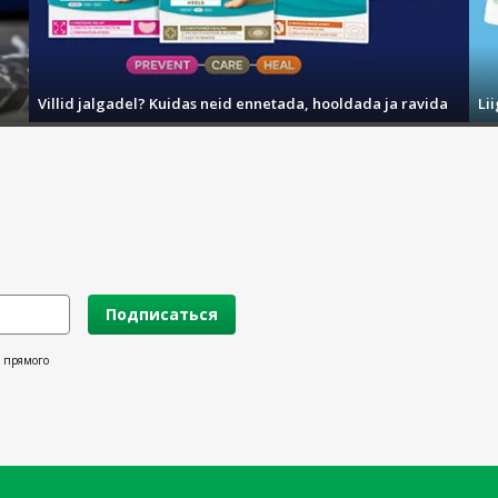
Villid jalgadel? Kuidas neid ennetada, hooldada ja ravida
Li
Подписаться
х прямого