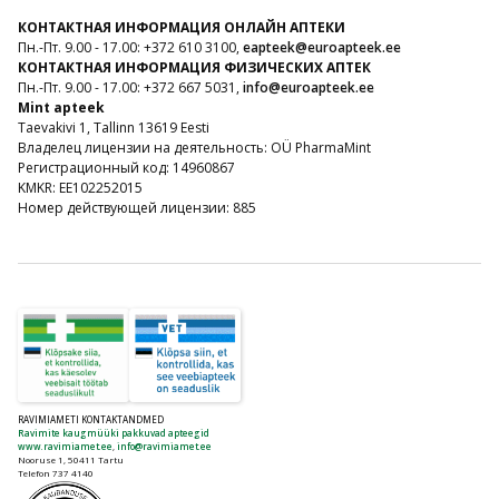
КОНТАКТНАЯ ИНФОРМАЦИЯ ОНЛАЙН АПТЕКИ
Пн.-Пт. 9.00 - 17.00: +372 610 3100,
eapteek@euroapteek.ee
КОНТАКТНАЯ ИНФОРМАЦИЯ ФИЗИЧЕСКИХ АПТЕК
Пн.-Пт. 9.00 - 17.00: +372 667 5031,
info@euroapteek.ee
Mint apteek
Taevakivi 1, Tallinn 13619 Eesti
Владелец лицензии на деятельность: OÜ PharmaMint
Регистрационный код: 14960867
KMKR: EE102252015
Номер действующей лицензии: 885
RAVIMIAMETI KONTAKTANDMED
Ravimite kaugmüüki pakkuvad apteegid
www.ravimiamet.ee
,
info@ravimiamet.ee
Nooruse 1, 50411 Tartu
Telefon 737 4140