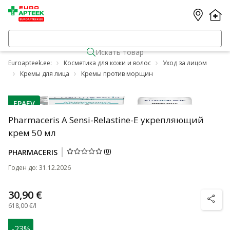
Искать товар
Euroapteek.ee:
Косметика для кожи и волос
Уход за лицом
Кремы для лица
Кремы против морщин
EPAEV
nõuanne
Pharmaceris A Sensi-Relastine-E укрепляющий
крем 50 мл
(
0
)
PHARMACERIS
Годен до
:
31.12.2026
30,90 €
nõuanne
618,00 €/l
-23%