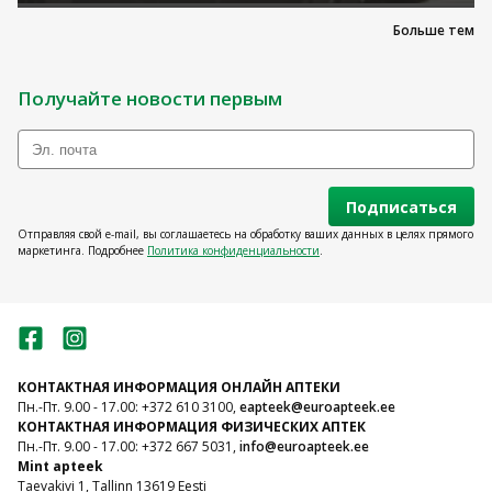
aspiriini manustamist tuulerõugeid põdevatele
Больше тем
lastele.
Получайте новости первым
Подписаться
Отправляя свой e-mail, вы соглашаетесь на обработку ваших данных в целях прямого
маркетинга. Подробнее
Политика конфиденциальности
.
КОНТАКТНАЯ ИНФОРМАЦИЯ ОНЛАЙН АПТЕКИ
Пн.-Пт. 9.00 - 17.00: +372 610 3100,
eapteek@euroapteek.ee
КОНТАКТНАЯ ИНФОРМАЦИЯ ФИЗИЧЕСКИХ АПТЕК
Пн.-Пт. 9.00 - 17.00: +372 667 5031,
info@euroapteek.ee
Mint apteek
Taevakivi 1, Tallinn 13619 Eesti