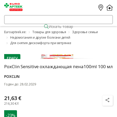
Искать товар
Euroapteek.ee:
Товары для здоровья
Здоровье семьи
Недомогания и другие болезни детей
Для снятия дискомфорта при ветрянке
EPAEV
nõuanne
PoxClin Sensitive охлаждающая пена100ml 100 мл
POXCLIN
Годен до
:
28.02.2029
21,63 €
nõuanne
216,30 €/l
-23%