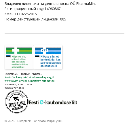
Владелец лицензии на деятельность: OÜ PharmaMint
Регистрационный код: 14960867
KMKR: EE102252015
Номер действующей лицензии: 885
RAVIMIAMETI KONTAKTANDMED
Ravimite kaugmüüki pakkuvad apteegid
www.ravimiamet.ee
,
info@ravimiamet.ee
Nooruse 1, 50411 Tartu
Telefon 737 4140
© 2026 Euroapteek. Все права защищены.