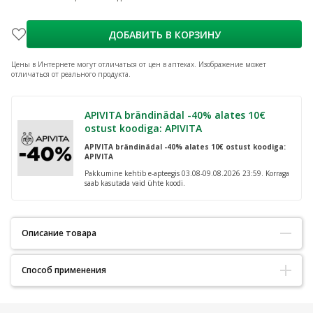
ДОБАВИТЬ В КОРЗИНУ
Цены в Интернете могут отличаться от цен в аптеках.
Изображение может
отличаться от реального продукта.
APIVITA brändinädal -40% alates 10€
ostust koodiga: APIVITA
APIVITA brändinädal -40% alates 10€ ostust koodiga:
APIVITA
Pakkumine kehtib e-apteegis 03.08-09.08.2026 23:59. Korraga
saab kasutada vaid ühte koodi.
Описание товара
Способ применения
Kerge kompressiooniga reisipõlvikud, 14-17 mmHg, 100 DEN.
Elegantsed, põlveni ulatuvad, järk-järgulise elastsusega põlvikud.
ÕIGE SUURUSE VALIMINE:
Sukatoote õige suurus valitakse pikkus-