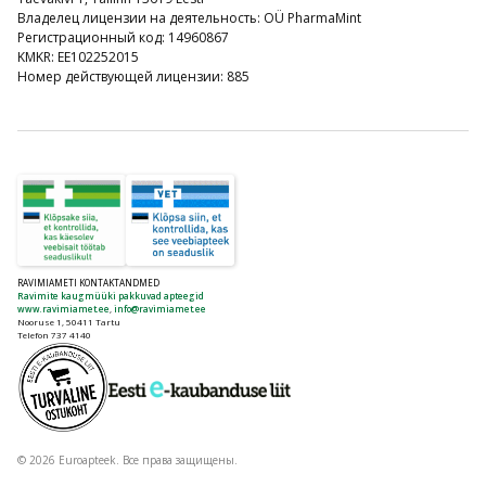
Владелец лицензии на деятельность: OÜ PharmaMint
Регистрационный код: 14960867
KMKR: EE102252015
Номер действующей лицензии: 885
RAVIMIAMETI KONTAKTANDMED
Ravimite kaugmüüki pakkuvad apteegid
www.ravimiamet.ee
,
info@ravimiamet.ee
Nooruse 1, 50411 Tartu
Telefon 737 4140
© 2026 Euroapteek. Все права защищены.