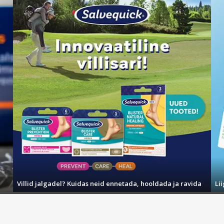
Villid jalgadel? Kuidas neid ennetada, hooldada ja ravida
Li