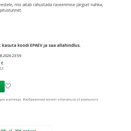
estele, mis aitab rahustada raseerimise järgset nahka,
pitustunnet.
t kasuta koodi EPAEV ja saa allahindlus.
08.2026 23:59
 €
€/l
ен в аптеках.
Изображение может отличаться от реального
 ostust