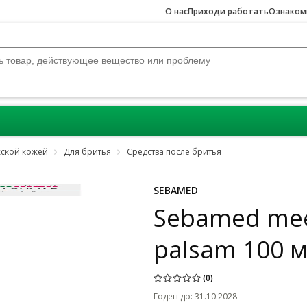
О нас
Приходи работать
Ознакомь
жской кожей
Для бритья
Средства после бритья
SEBAMED
Sebamed mees
palsam 100 
(
0
)
Годен до
:
31.10.2028