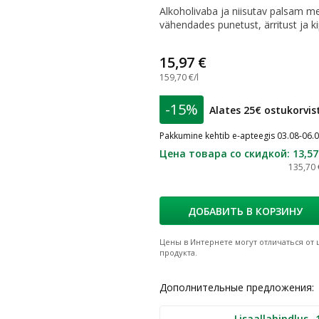
Alkoholivaba ja niisutav palsam me
vähendades punetust, ärritust ja ki
15,97 €
159,70 €/l
-15%
Alates 25€ ostukorvis
Pakkumine kehtib e-apteegis 03.08-06.
Цена товара со скидкой
:
13,57
135,70 
ДОБАВИТЬ В КОРЗИНУ
Цены в Интернете могут отличаться от ц
продукта.
Дополнительные предложения:
Lisaallahindlus -15% al. 25€