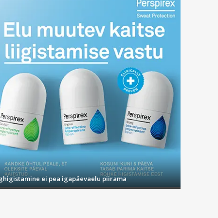
ighigistamine ei pea igapäevaelu piirama