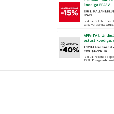
koodiga EPAEV
15% LISAALLAHINDLU
EPAEV
Pakkumine kehtib ainult 
23:59 v.a ravimite ostule
pakiautomaatidesse!
APIVITA brändinä
ostust koodiga: 
APIVITA brändinädal -
koodiga: APIVITA
Pakkumine kehtib e-apte
23:59. Korraga saab kasut
rahustada raseerimise järgset nahka, vähendades punetust, ärritust ja
iku imendumiseni.