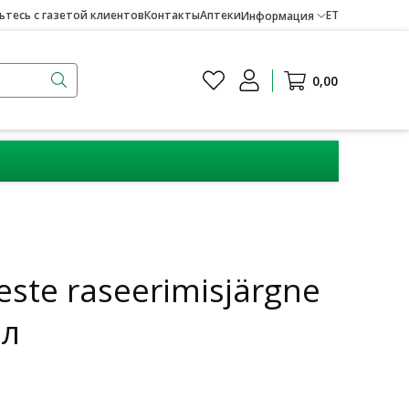
тесь с газетой клиентов
Контакты
Аптеки
ET
Информация
0,00
te raseerimisjärgne
мл