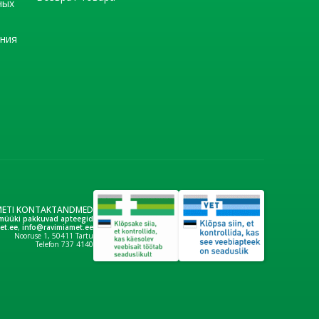
ных
ения
METI KONTAKTANDMED
müüki pakkuvad apteegid
et.ee
,
info@ravimiamet.ee
Nooruse 1, 50411 Tartu
Telefon 737 4140