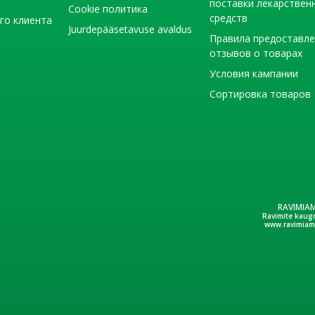
поставки лекарствен
Cookie политика
средств
го клиента
Juurdepääsetavuse avaldus
Правила предоставл
отзывов о товарах
Условия кампании
Сортировка товаров
RAVIMIA
Ravimite kaug
www.ravimiam