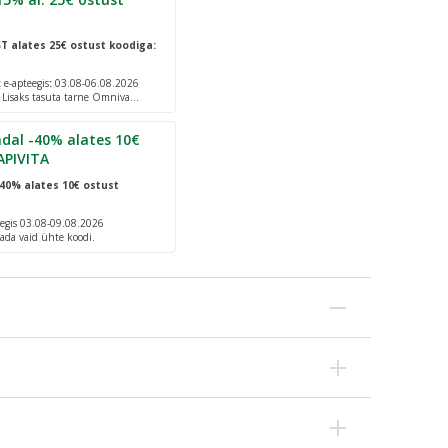
ST
alates 25€ ostust koodiga:
e-apteegis
:
03.08-06.08.2026
. Lisaks tasuta tarne Omniva
dal -40% alates 10€
APIVITA
40% alates 10€ ostust
egis 03.08-09.08.2026
ada vaid ühte koodi.
 kipitustunnet.