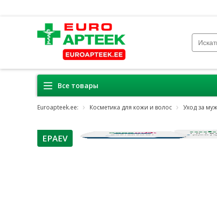
Все товары
Euroapteek.ee:
Косметика для кожи и волос
Уход за му
EPAEV
nõuanne