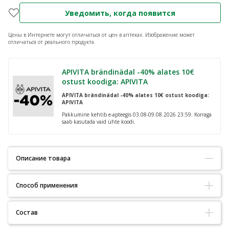
Уведомить, когда появится
Цены в Интернете могут отличаться от цен в аптеках.
Изображение может
отличаться от реального продукта.
APIVITA brändinädal -40% alates 10€
ostust koodiga: APIVITA
APIVITA brändinädal -40% alates 10€ ostust koodiga:
APIVITA
Pakkumine kehtib e-apteegis 03.08-09.08.2026 23:59. Korraga
saab kasutada vaid ühte koodi.
Описание товара
Способ применения
Kontsentreeritud kirgastav näoseerum ühtlase ja särava naha
saavutamiseks.
Kandke pipeti abil vajalik kogus toodet puhtale, toonikuga
Состав
töödeldud näonahale. Jaotage toode ühtlaselt ja tehke sõrmedega
Peamised toimeained: