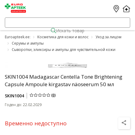
Искать товар
Euroapteek.ee:
Косметика для кожи и волос
Уход за лицом
Серумы и ампулы
Сыворотки, эликсиры и ампулы для чувствительной кожи
SKIN1004 Madagascar Centella Tone Brightening
Capsule Ampoule kirgastav näoseerum 50 мл
(
0
)
SKIN1004
Годен до
:
22.02.2029
Временно недоступно
nõuanne