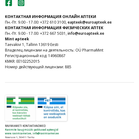
КОНТАКТНАЯ ИНФОРМАЦИЯ ОНЛАЙН АПТЕКИ
Пн.-Пт. 9.00 - 17.00: +372 610 3100,
eapteek@euroapteek.ee
КОНТАКТНАЯ ИНФОРМАЦИЯ ФИЗИЧЕСКИХ АПТЕК
Пн.-Пт. 9.00 - 17.00: +372 667 5031,
info@euroapteek.ee
Mint apteek
Taevakivi 1, Tallinn 13619 Eesti
Владелец лицензии на деятельность: OÜ PharmaMint
Регистрационный код: 14960867
KMKR: EE102252015
Номер действующей лицензии: 885
RAVIMIAMETI KONTAKTANDMED
Ravimite kaugmüüki pakkuvad apteegid
www.ravimiamet.ee
,
info@ravimiamet.ee
Nooruse 1, 50411 Tartu