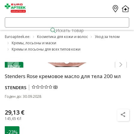
Искать товар
Euroapteek.ee:
Косметика для кожи и волос
Уход за телом
Кремы, лосьоны и маски
Кремы и лосьоны для всех типов кожи
Jäta karussell vahele
EPAEV
nõuanne
Stenders Rose кремовое масло для тела 200 мл
(
0
)
STENDERS
Годен до
:
30.09.2028
29,13 €
nõuanne
145,65 €/l
-23%