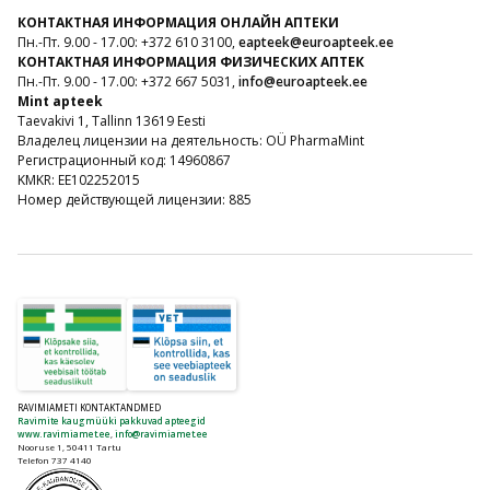
КОНТАКТНАЯ ИНФОРМАЦИЯ ОНЛАЙН АПТЕКИ
Пн.-Пт. 9.00 - 17.00: +372 610 3100,
eapteek@euroapteek.ee
КОНТАКТНАЯ ИНФОРМАЦИЯ ФИЗИЧЕСКИХ АПТЕК
Пн.-Пт. 9.00 - 17.00: +372 667 5031,
info@euroapteek.ee
Mint apteek
Taevakivi 1, Tallinn 13619 Eesti
Владелец лицензии на деятельность: OÜ PharmaMint
Регистрационный код: 14960867
KMKR: EE102252015
Номер действующей лицензии: 885
RAVIMIAMETI KONTAKTANDMED
Ravimite kaugmüüki pakkuvad apteegid
www.ravimiamet.ee
,
info@ravimiamet.ee
Nooruse 1, 50411 Tartu
Telefon 737 4140