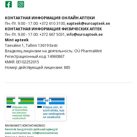
КОНТАКТНАЯ ИНФОРМАЦИЯ ОНЛАЙН АПТЕКИ
Пн.-Пт. 9.00 - 17.00: +372 610 3100,
eapteek@euroapteek.ee
КОНТАКТНАЯ ИНФОРМАЦИЯ ФИЗИЧЕСКИХ АПТЕК
Пн.-Пт. 9.00 - 17.00: +372 667 5031,
info@euroapteek.ee
Mint apteek
Taevakivi 1, Tallinn 13619 Eesti
Владелец лицензии на деятельность: OÜ PharmaMint
Регистрационный код: 14960867
KMKR: EE102252015
Номер действующей лицензии: 885
RAVIMIAMETI KONTAKTANDMED
Ravimite kaugmüüki pakkuvad apteegid
www.ravimiamet.ee
,
info@ravimiamet.ee
Nooruse 1, 50411 Tartu