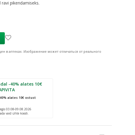
l ravi pikendamiseks.
ен в аптеках.
Изображение может отличаться от реального
dal -40% alates 10€
APIVITA
40% alates 10€ ostust
egis 03.08-09.08.2026
ada vaid ühte koodi.