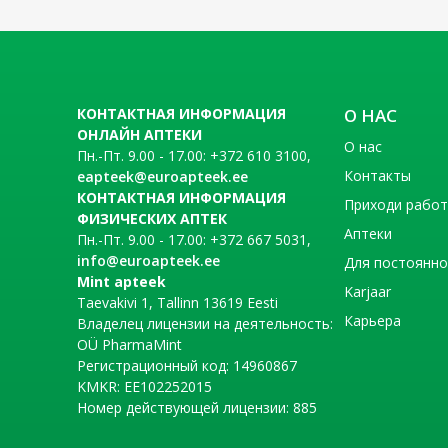
КОНТАКТНАЯ ИНФОРМАЦИЯ
О НАС
ОНЛАЙН АПТЕКИ
О нас
Пн.-Пт. 9.00 - 17.00: +372 610 3100,
Контакты
eapteek@euroapteek.ee
КОНТАКТНАЯ ИНФОРМАЦИЯ
Приходи рабо
ФИЗИЧЕСКИХ АПТЕК
Аптеки
Пн.-Пт. 9.00 - 17.00: +372 667 5031,
info@euroapteek.ee
Для постоянно
Mint apteek
Karjaar
Taevakivi 1, Tallinn 13619 Eesti
Карьера
Владелец лицензии на деятельность:
OÜ PharmaMint
Регистрационный код: 14960867
KMKR: EE102252015
Номер действующей лицензии: 885