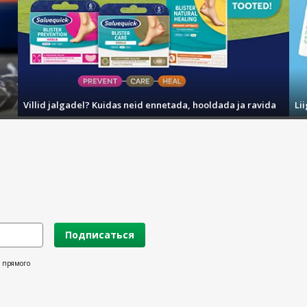
Villid jalgadel? Kuidas neid ennetada, hooldada ja ravida
Li
Подписаться
х прямого