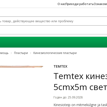
О нас
Приходи работать
Ознакомь
помощь
Пластыри
Кинезиологические пластыри
TEMTEX
Temtex кине
5cmx5m све
Годен до
:
25.09.2028
Kinesioteip on mitmekülgne ja ta