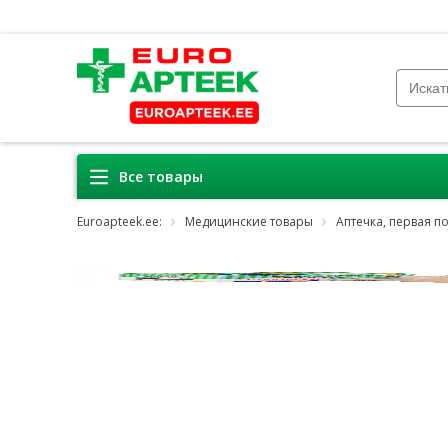
Все товары
Euroapteek.ee:
Медицинские товары
Аптечка, первая 