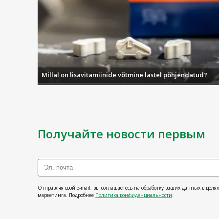
Millal on lisavitamiinide võtmine lastel põhjendatud?
Получайте новости первым
Отправляя свой e-mail, вы соглашаетесь на обработку ваших данных в целя
маркетинга. Подробнее
Политика конфиденциальности
.