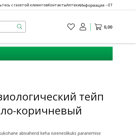
тесь с газетой клиентов
Контакты
Аптеки
ET
Информация
0,00
зиологический тейп
тло-коричневый
skukohane abivahend keha iseeneslikuks paranemise