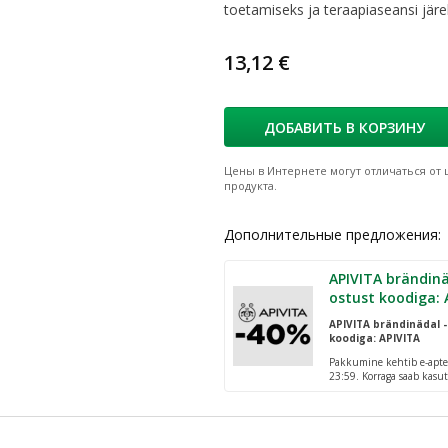
toetamiseks ja teraapiaseansi järe
13,12 €
ДОБАВИТЬ В КОРЗИНУ
Цены в Интернете могут отличаться от ц
продукта.
Дополнительные предложения:
APIVITA brändinä
ostust koodiga: 
APIVITA brändinädal -
koodiga: APIVITA
Pakkumine kehtib e-apte
23:59. Korraga saab kasut