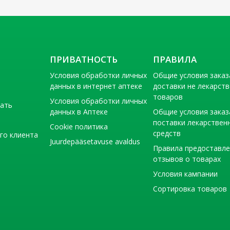
ПРИВАТНОСТЬ
ПРАВИЛА
Условия обработки личных
Общие условия заказ
данных в интернет аптеке
доставки не лекарст
товаров
Условия обработки личных
тать
данных в Аптеке
Общие условия заказ
поставки лекарствен
Cookie политика
средств
го клиента
Juurdepääsetavuse avaldus
Правила предоставл
отзывов о товарах
Условия кампании
Сортировка товаров