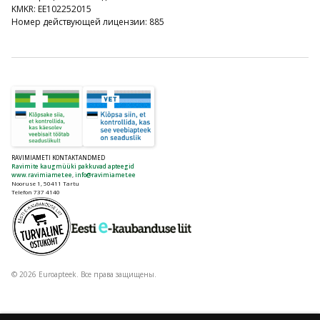
KMKR: EE102252015
Номер действующей лицензии: 885
RAVIMIAMETI KONTAKTANDMED
Ravimite kaugmüüki pakkuvad apteegid
www.ravimiamet.ee
,
info@ravimiamet.ee
Nooruse 1, 50411 Tartu
Telefon 737 4140
© 2026 Euroapteek. Все права защищены.