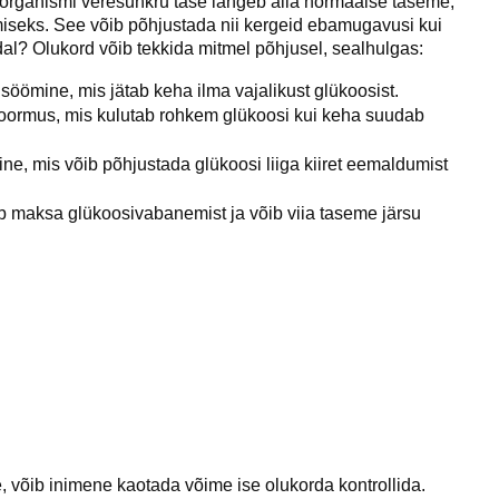
 organismi veresuhkru tase langeb alla normaalse taseme,
tmiseks. See võib põhjustada nii kergeid ebamugavusi kui
dal? Olukord võib tekkida mitmel põhjusel, sealhulgas:
söömine, mis jätab keha ilma vajalikust glükoosist.
 koormus, mis kulutab rohkem glükoosi kui keha suudab
mine, mis võib põhjustada glükoosi liiga kiiret eemaldumist
ib maksa glükoosivabanemist ja võib viia taseme järsu
le, võib inimene kaotada võime ise olukorda kontrollida.