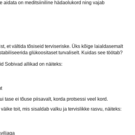
 aidata on meditsiiniline hädaolukord ning vajab
t, et vältida tõsiseid terviseriske. Üks kõige laialdasemalt
tabiliseerida glükoositaset turvaliselt. Kuidas see töötab?
id Sobivad allikad on näiteks:
t
 tase ei tõuse piisavalt, korda protsessi veel kord.
ike toit, mis sisaldab valku ja tervislikke rasvu, näiteks:
viljaga