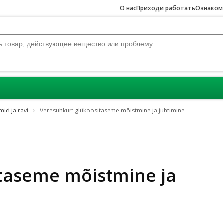
О нас
Приходи работать
Ознакомь
id ja ravi
Veresuhkur: glükoositaseme mõistmine ja juhtimine
itaseme mõistmine ja