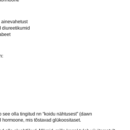
d ainevahetust
d diureetikumid
iabeet
n:
see olla tingitud nn “koidu nähtusest” (dawn
hormoone, mis tõstavad glükoositaset.