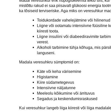
Madal veresuhkur ehk hüpoglükeemia tekib siis, kui
mistõttu rakud ei saa piisavalt glükoosi energia too
ka tõsiseid terviseriske. Aga miks on veresuhkur ma
Toidukordade vahelejätmine või hilinenud 
Liigne või ootamatu intensiivne füüsiline
kiiresti toota.
Liigne insuliini või diabeediravimite tarbi
verest.
Alkoholi tarbimine tühja kõhuga, mis pärs
languseni.
Madala veresuhkru sümptomid on:
Käte või keha värisemine
Higistamine
Kiire südametegevus
Intensiivne näljatunne
Meeleolu kõikumine või ärrituvus
Segadus ja keskendumisraskused
Kui veresuhkur langeb liiga kiiresti või liiga madala