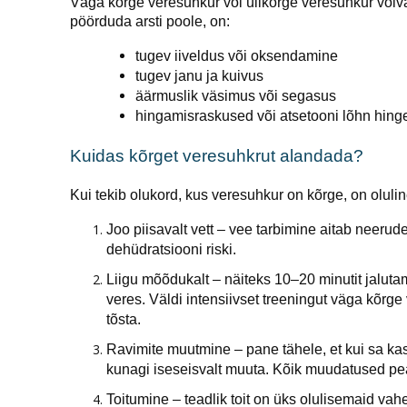
Väga kõrge veresuhkur või ülikõrge veresuhkur võivad 
pöörduda arsti poole, on:
tugev iiveldus või oksendamine
tugev janu ja kuivus
äärmuslik väsimus või segasus
hingamisraskused või atsetooni lõhn hin
Kuidas kõrget veresuhkrut alandada?
Kui tekib olukord, kus veresuhkur on kõrge, on oluline k
Joo piisavalt vett – vee tarbimine aitab neeru
dehüdratsiooni riski.
Liigu mõõdukalt – näiteks 10–20 minutit jalutam
veres. Väldi intensiivset treeningut väga kõrge
tõsta.
Ravimite muutmine – pane tähele, et kui sa kas
kunagi iseseisvalt muuta. Kõik muudatused pe
Toitumine – teadlik toit on üks olulisemaid vah