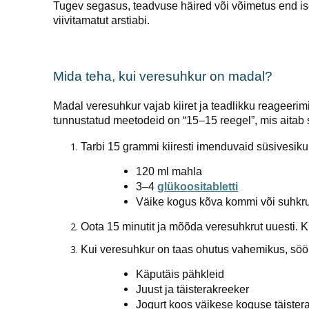
Tugev segasus, teadvuse häired või võimetus end ise
viivitamatut arstiabi.
Mida teha, kui veresuhkur on madal?
Madal veresuhkur vajab kiiret ja teadlikku reageerimis
tunnustatud meetodeid on “15–15 reegel”, mis aitab s
Tarbi 15 grammi kiiresti imenduvaid süsivesiku
120 ml mahla
3–4
glükoositabletti
Väike kogus kõva kommi või suhkru
Oota 15 minutit ja mõõda veresuhkrut uuesti. Kui
Kui veresuhkur on taas ohutus vahemikus, söö vä
Käputäis pähkleid
Juust ja täisterakreeker
Jogurt koos väikese koguse täistera