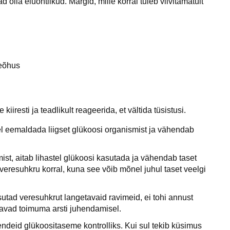
olla eluohtlikud. Märgid, mille korral tuleb viivitamatult
geõhus
iiresti ja teadlikult reageerida, et vältida tüsistusi.
del eemaldada liigset glükoosi organismist ja vähendab
ist, aitab lihastel glükoosi kasutada ja vähendab taset
 veresuhkru korral, kuna see võib mõnel juhul taset veelgi
utad veresuhkrut langetavaid ravimeid, ei tohi annust
avad toimuma arsti juhendamisel.
endeid glükoositaseme kontrolliks. Kui sul tekib küsimus