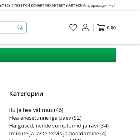
тесь с газетой клиентов
Контакты
Аптеки
ET
Информация
0,00
Категории
Ilu ja hea välimus (46)
Hea enesetunne iga päev (52)
Haigused, nende sümptomid ja ravi (34)
Imikute ja laste tervis ja hooldamine (4)