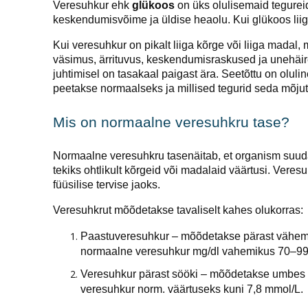
Veresuhkur ehk
glükoos
on üks olulisemaid tegure
keskendumisvõime ja üldise heaolu. Kui glükoos lii
Kui veresuhkur on pikalt liiga kõrge või liiga madal, m
väsimus, ärrituvus, keskendumisraskused ja unehäire
juhtimisel on tasakaal paigast ära. Seetõttu on oluli
peetakse normaalseks ja millised tegurid seda mõju
Mis on normaalne veresuhkru tase?
Normaalne veresuhkru tasenäitab, et organism suuda
tekiks ohtlikult kõrgeid või madalaid väärtusi. Veresu
füüsilise tervise jaoks.
Veresuhkrut mõõdetakse tavaliselt kahes olukorras:
Paastuveresuhkur – mõõdetakse pärast vähemal
normaalne veresuhkur mg/dl vahemikus 70–99 
Veresuhkur pärast sööki – mõõdetakse umbes 2 
veresuhkur norm. väärtuseks kuni 7,8 mmol/L.