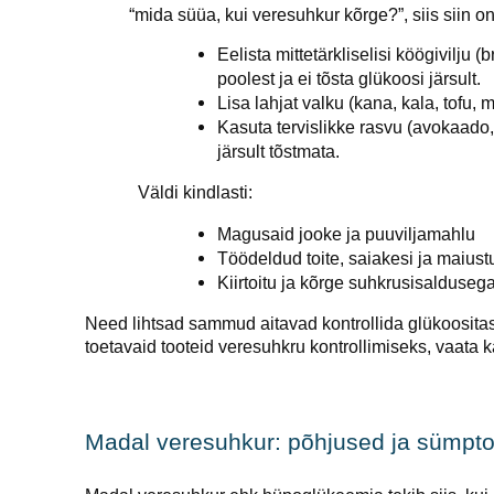
“mida süüa, kui veresuhkur kõrge?”, siis siin on
Eelista mittetärkliselisi köögivilju (
poolest ja ei tõsta glükoosi järsult.
Lisa lahjat valku (kana, kala, tofu,
Kasuta tervislikke rasvu (avokaado, 
järsult tõstmata.
Väldi kindlasti:
Magusaid jooke ja puuviljamahlu
Töödeldud toite, saiakesi ja maiust
Kiirtoitu ja kõrge suhkrusisalduseg
Need lihtsad sammud aitavad kontrollida glükoositas
toetavaid tooteid veresuhkru kontrollimiseks, vaata 
Madal veresuhkur: põhjused ja sümpt