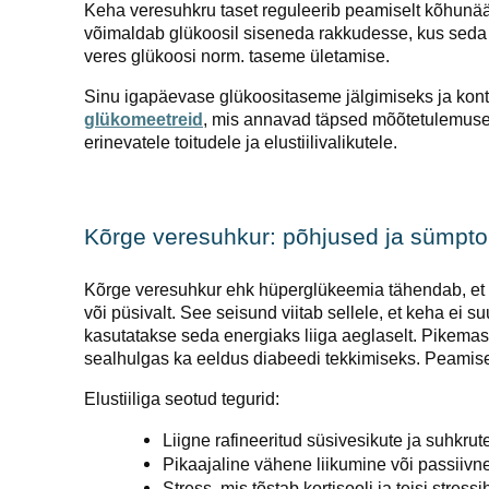
Keha veresuhkru taset reguleerib peamiselt kõhunäär
võimaldab glükoosil siseneda rakkudesse, kus seda 
veres glükoosi norm. taseme ületamise.
Sinu igapäevase glükoositaseme jälgimiseks ja kontr
glükomeetreid
, mis annavad täpsed mõõtetulemused
erinevatele toitudele ja elustiilivalikutele.
Kõrge veresuhkur: põhjused ja sümpt
Kõrge veresuhkur ehk hüperglükeemia tähendab, et g
või püsivalt. See seisund viitab sellele, et keha ei s
kasutatakse seda energiaks liiga aeglaselt. Pikemas p
sealhulgas ka eeldus diabeedi tekkimiseks. Peamis
Elustiiliga seotud tegurid:
Liigne rafineeritud süsivesikute ja suhkrut
Pikaajaline vähene liikumine või passiivne
Stress, mis tõstab kortisooli ja teisi stres