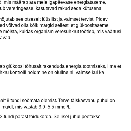
id, mis määrab ära meie igapäevase energiataseme,
gub vereringesse, kasutavad rakud seda kütusena.
õjutab see otseselt füüsilist ja vaimset tervist. Pidev
d võivad olla kõik märgid sellest, et glükoositaseme
ne mõista, kuidas organism veresuhkrut töötleb, mis väärtusi
tavad.
b glükoosi tõhusalt rakenduda energia tootmiseks, ilma et
hkru kontrolli hoidmine on oluline nii vaimse kui ka
t 8 tundi söömata olemist. Terve täiskasvanu puhul on
mg/dl, mis vastab 3,9–5,5 mmol/L.
tundi pärast toidukorda. Sellisel juhul peetakse