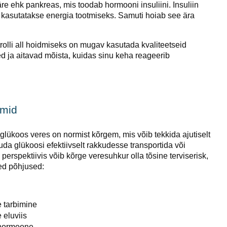
e ehk pankreas, mis toodab hormooni insuliini. Insuliin
kasutatakse energia tootmiseks. Samuti hoiab see ära
olli all hoidmiseks on mugav kasutada kvaliteetseid
 ja aitavad mõista, kuidas sinu keha reageerib
omid
lükoos veres on normist kõrgem, mis võib tekkida ajutiselt
uuda glükoosi efektiivselt rakkudesse transportida või
erspektiivis võib kõrge veresuhkur olla tõsine terviserisk,
ed põhjused:
e tarbimine
 eluviis
sihormoone