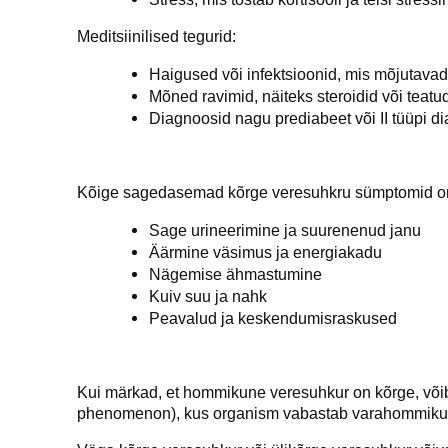
Meditsiinilised tegurid:
Haigused või infektsioonid, mis mõjutava
Mõned ravimid, näiteks steroidid või teatu
Diagnoosid nagu prediabeet või II tüüpi d
Kõige sagedasemad kõrge veresuhkru sümptomid o
Sage urineerimine ja suurenenud janu
Äärmine väsimus ja energiakadu
Nägemise ähmastumine
Kuiv suu ja nahk
Peavalud ja keskendumisraskused
Kui märkad, et hommikune veresuhkur on kõrge, võib 
phenomenon), kus organism vabastab varahommikul 