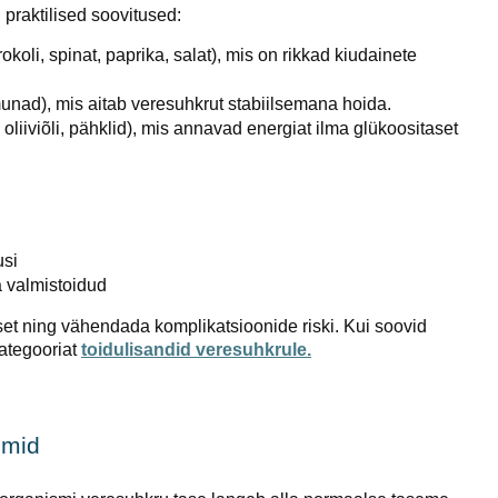
 praktilised soovitused:
brokoli, spinat, paprika, salat), mis on rikkad kiudainete
 munad), mis aitab veresuhkrut stabiilsemana hoida.
oliiviõli, pähklid), mis annavad energiat ilma glükoositaset
usi
a valmistoidud
et ning vähendada komplikatsioonide riski. Kui soovid
kategooriat
toidulisandid veresuhkrule.
omid