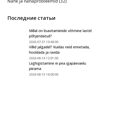
Nahk ja nahaprobleemid (32)
Последние статьи
Millal on lisavitamiinide võtmine lastel
põhjendatud?
2026-07-31 10:46:00
Villid jalgadel? Kuidas neid ennetada,
hooldada ja ravida
2026-06-16 12:01:00
Liighigistamine ei pea igapäevaelu
piirama
2026-06-15 16:00:00