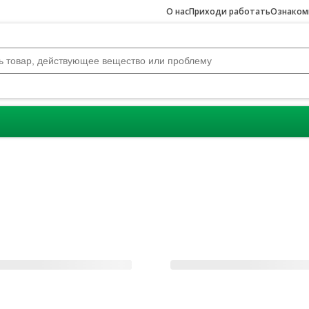
О нас
Приходи работать
Ознакомь