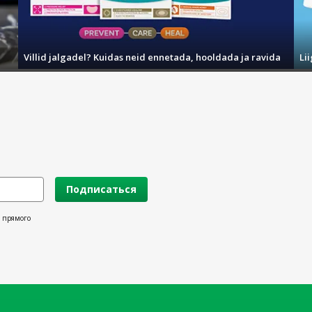
Villid jalgadel? Kuidas neid ennetada, hooldada ja ravida
Li
Подписаться
х прямого