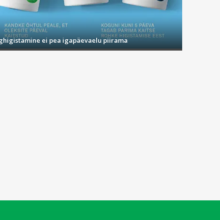
ighigistamine ei pea igapäevaelu piirama