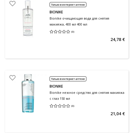
Только в интернет-аптеке
BIONIKE
Bionike очищающая вода для снятия
макияжа, 400 мл 400 мл
(
0
)
Средняя оценка 0.00
Количество оценок 0
24,78 €
Только в интернет-аптеке
BIONIKE
Bionike нежное средство для снятия макияжа
с глаз 150 мл
(
0
)
Средняя оценка 0.00
Количество оценок 0
21,04 €