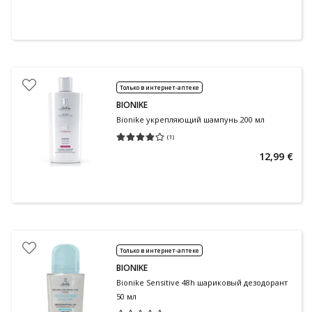
Только в интернет-аптеке
BIONIKE
Bionike укрепляющий шампунь 200 мл
(
1
)
Средняя оценка 4.00
Количество оценок 1
12,99 €
Только в интернет-аптеке
BIONIKE
Bionike Sensitive 48h шариковый дезодорант
50 мл