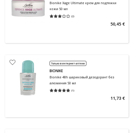
Bionike Xage Ultimate крем для подтяжки
кожи 50 мл
(
2
)
Средняя оценка 3.00
Количество оценок 2
50,45 €
Только в интернет-аптеке
BIONIKE
Bionike 48h шариковый дезодорант без
алюминия 50 мл
(
1
)
Средняя оценка 5.00
Количество оценок 1
11,73 €