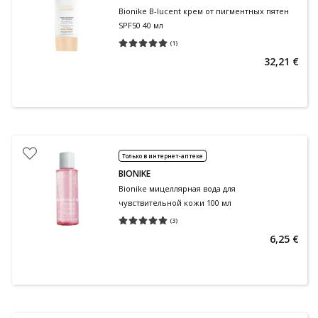
Bionike B-lucent крем от пигментных пятен
SPF50 40 мл
(
1
)
Средняя оценка 5.00
Количество оценок 1
32,21 €
Только в интернет-аптеке
BIONIKE
Bionike мицеллярная вода для
чувствительной кожи 100 мл
(
3
)
Средняя оценка 5.00
Количество оценок 3
6,25 €