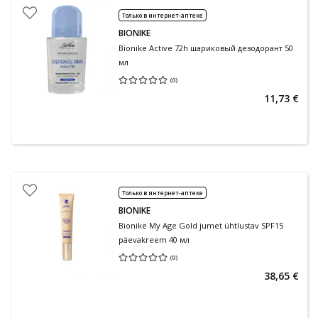
Только в интернет-аптеке
BIONIKE
Bionike Active 72h шариковый дезодорант 50
мл
(
0
)
Средняя оценка 0.00
Количество оценок 0
11,73 €
Только в интернет-аптеке
BIONIKE
Bionike My Age Gold jumet ühtlustav SPF15
päevakreem 40 мл
(
0
)
Средняя оценка 0.00
Количество оценок 0
38,65 €