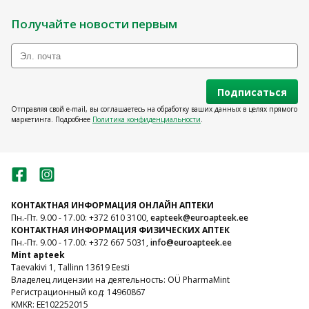
BioNike Triderm on mõeldud ülitundlikule ja
Получайте новости первым
talumatule nahale, näiteks ekseemi korral. See sari
aitab rahustada ärritunud nahka, leevendada sügelust
ja tugevdada naha kaitsebarjääri.
Подписаться
BioNike Proxera on loodud äärmiselt kuivale ja
Отправляя свой e-mail, вы соглашаетесь на обработку ваших данных в целях прямого
karedusele kalduvale nahale, pakkudes intensiivset
маркетинга. Подробнее
Политика конфиденциальности
.
lipiidide taastamist ning sügavat niisutust. Nii Triderm
kui Proxera sarjad on loodud tundliku naha
vajadustest lähtuvalt ja tagavad pikaajalise hoolduse.
КОНТАКТНАЯ ИНФОРМАЦИЯ ОНЛАЙН АПТЕКИ
BioNike päikesekaitse tundlikule
Пн.-Пт. 9.00 - 17.00: +372 610 3100,
eapteek@euroapteek.ee
nahale
КОНТАКТНАЯ ИНФОРМАЦИЯ ФИЗИЧЕСКИХ АПТЕК
Пн.-Пт. 9.00 - 17.00: +372 667 5031,
info@euroapteek.ee
Mint apteek
BioNike päikesekaitse sari Defence Sun pakub laia
Taevakivi 1, Tallinn 13619 Eesti
spektriga kaitset UVA- ja UVB-kiirte eest ning on
Владелец лицензии на деятельность: OÜ PharmaMint
spetsiaalselt loodud tundliku naha kaitseks. Tooted on
Регистрационный код: 14960867
kergesti talutavad, allergiavabad ja sobivad
KMKR: EE102252015