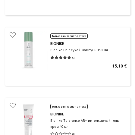
Только в интернет-аптеке
BIONIKE
Bionike Hair сухой шампунь 150 мл
(
2
)
Средняя оценка 5.00
Количество оценок 2
15,10 €
Только в интернет-аптеке
BIONIKE
Bionike Tolerance AR+ интенсивный гель-
крем 40 мл
(
0
)