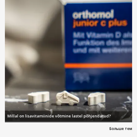
kreeme, mis sobivad igapäevaseks kasutamiseks.
Need BioNike
näokreemid
ja ka muud BioNike
kreemid on allergiavabad ja niklitestitud, pakkudes
samal ajal meeldivat tekstuuri ja kiiret imendumist.
BioNike Aknet – Lahendus rasusele
ja probleemsele nahale
Bionike Aknet sari on mõeldud rasusele ja
probleemsele nahale, sealhulgas aknele kalduvale
tundlikule nahale. Tooted reguleerivad liigset
rasueritust, vähendavad läiget ja aitavad ennetada
vistrike teket. Kõik tooted on nahka tasakaalustavad ja
õrnatoimelised ning ei ummista poore, pakkudes
lahendust probleemsele nahale ilma ärrituseta.
Millal on lisavitamiinide võtmine lastel põhjendatud?
BioNike Triderm ja Proxera –
Больше тем
ülitundlikkuse ja kuivuse erihoolitsus