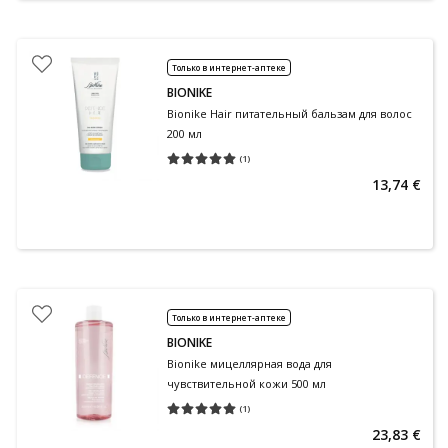
Только в интернет-аптеке
BIONIKE
Bionike Hair питательный бальзам для волос
200 мл
(
1
)
Средняя оценка 5.00
Количество оценок 1
13,74 €
Только в интернет-аптеке
BIONIKE
Bionike мицеллярная вода для
чувствительной кожи 500 мл
(
1
)
Средняя оценка 5.00
Количество оценок 1
23,83 €