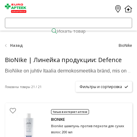
Искать товар
Назад
BioNike
BioNike | Линейка продукции: Defence
BioNike on juhtiv Itaalia dermokosmeetika bränd, mis on spetsialiseerunud tundlikule, allergilisele ja reaktiivsele nahale. Brändi põhiväärtused põhinevad “allergiavabal filosoofial”, mis tähendab, et tooted on säilitusainete-, lõhnaainete- ja gluteenivabad ning niklitestitud. BioNike tooted tagavad tõhusa, ohutu ja meeldiva kasutuskogemuse, pakkudes nahale vajalikku hoolt igapäevaselt. Olgu tegemist näohoolduse, päikesekaitse või probleemse naha hooldusega, BioNike tooted on loodud tundliku naha vajadustest lähtuvalt.
Фильтры и сортировка
Показаны товары 21 / 21
Только в интернет-аптеке
BIONIKE
Bionike шампунь против перхоти для сухих
волос 200 мл