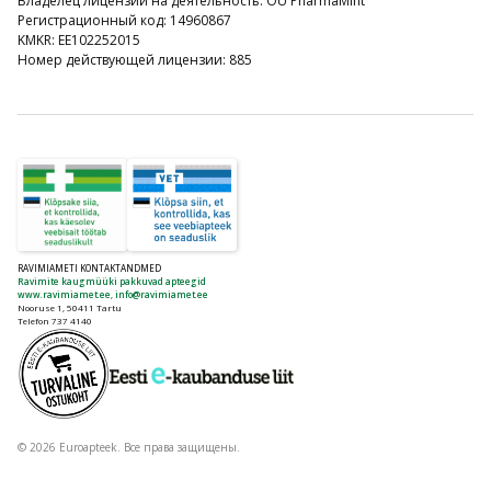
Владелец лицензии на деятельность: OÜ PharmaMint
Регистрационный код: 14960867
KMKR: EE102252015
Номер действующей лицензии: 885
RAVIMIAMETI KONTAKTANDMED
Ravimite kaugmüüki pakkuvad apteegid
www.ravimiamet.ee
,
info@ravimiamet.ee
Nooruse 1, 50411 Tartu
Telefon 737 4140
© 2026 Euroapteek. Все права защищены.