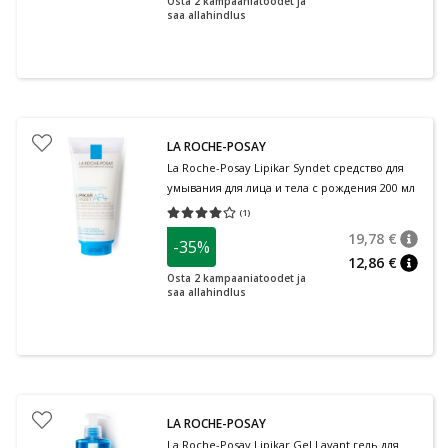
Osta 2 kampaaniatoodet ja
saa allahindlus
LA ROCHE-POSAY
La Roche-Posay Lipikar Syndet средство для
умывания для лица и тела с рождения 200 мл
(
1
)
Средняя оценка 4.00
Количество оценок 1
19,78 €
-35%
nõuan
Tavalin
12,86 €
nõuan
Osta 2 kampaaniatoodet ja
saa allahindlus
LA ROCHE-POSAY
La Roche-Posay Lipikar Gel Lavant гель для