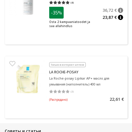
мочевиной 400 мл
(
4
)
Средняя оценка 5.00
Количество оценок 4
36,72 €
-35%
nõuan
Tavalin
23,87 €
nõuan
Osta 2 kampaaniatoodet ja
saa allahindlus
Только в интернет-аптеке
LA ROCHE-POSAY
La Roche-posay Lipikar AP+ масло для
умывания (наполнитель) 400 мл
(
3
)
Средняя оценка 5.00
Количество оценок 3
22,61 €
(Распродано)
Советы и статьи