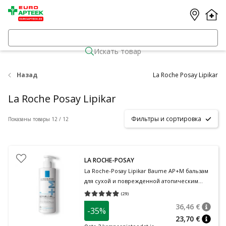
Искать товар
Назад
La Roche Posay Lipikar
La Roche Posay Lipikar
Фильтры и сортировка
Показаны товары 12 / 12
LA ROCHE-POSAY
La Roche-Posay Lipikar Baume AP+M бальзам
для сухой и поврежденной атопическим
дерматитом кожи 400 мл
(
29
)
Средняя оценка 4.86
Количество оценок 29
36,46 €
-35%
nõuan
Tavalin
23,70 €
nõuan