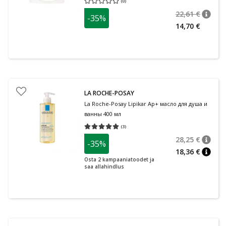
(
0
)
Средняя оценка 0.00
Количество оценок 0
22,61 €
-35%
nõuan
Tavalin
14,70 €
LA ROCHE-POSAY
La Roche-Posay Lipikar Ap+ масло для душа и
ванны 400 мл
(
3
)
Средняя оценка 5.00
Количество оценок 3
28,25 €
-35%
nõuan
Tavalin
18,36 €
nõuan
Osta 2 kampaaniatoodet ja
saa allahindlus