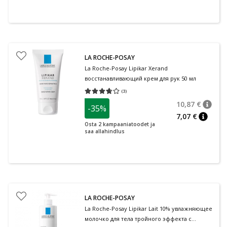
LA ROCHE-POSAY
La Roche-Posay Lipikar Xerand
восстанавливающий крем для рук 50 мл
(
3
)
Средняя оценка 3.67
Количество оценок 3
10,87 €
-35%
nõuan
Tavalin
7,07 €
nõuann
Osta 2 kampaaniatoodet ja
saa allahindlus
LA ROCHE-POSAY
La Roche-Posay Lipikar Lait 10% увлажняющее
молочко для тела тройного эффекта с