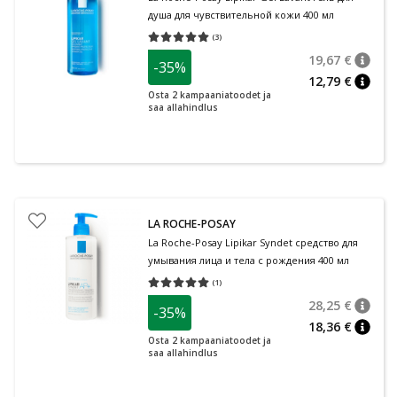
душа для чувствительной кожи 400 мл
(
3
)
Средняя оценка 5.00
Количество оценок 3
19,67 €
-35%
nõuan
Tavalin
12,79 €
nõuan
Osta 2 kampaaniatoodet ja
saa allahindlus
LA ROCHE-POSAY
La Roche-Posay Lipikar Syndet средство для
умывания лица и тела с рождения 400 мл
(
1
)
Средняя оценка 5.00
Количество оценок 1
28,25 €
-35%
nõuan
Tavalin
18,36 €
nõuan
Osta 2 kampaaniatoodet ja
saa allahindlus