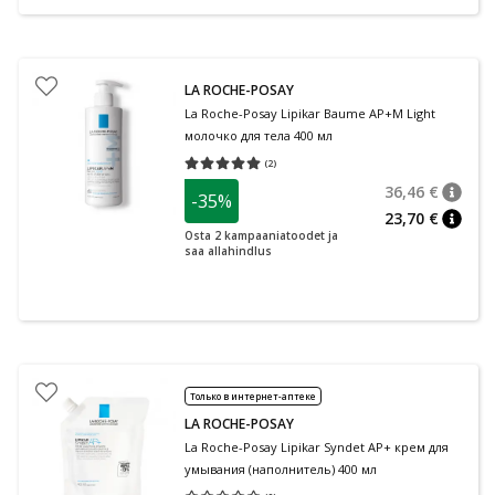
LA ROCHE-POSAY
La Roche-Posay Lipikar Baume AP+M Light
молочко для тела 400 мл
(
2
)
Средняя оценка 5.00
Количество оценок 2
36,46 €
-35%
nõuan
Tavalin
23,70 €
nõuan
Osta 2 kampaaniatoodet ja
saa allahindlus
Только в интернет-аптеке
LA ROCHE-POSAY
La Roche-Posay Lipikar Syndet AP+ крем для
умывания (наполнитель) 400 мл