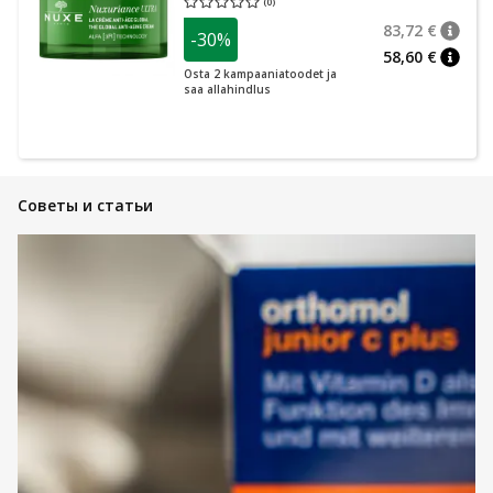
(
0
)
Средняя оценка 0.00
Количество оценок 0
83,72 €
-30%
nõuan
Tavalin
58,60 €
nõuan
Osta 2 kampaaniatoodet ja
saa allahindlus
Советы и статьи