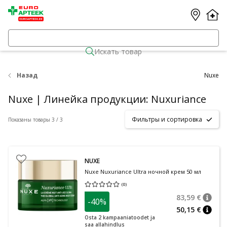
Искать товар
Назад
Nuxe
Nuxe | Линейка продукции: Nuxuriance
Фильтры и сортировка
Показаны товары 3 / 3
NUXE
Nuxe Nuxuriance Ultra ночной крем 50 мл
(
0
)
Средняя оценка 0.00
Количество оценок 0
83,59 €
-40%
nõuan
Tavalin
50,15 €
nõuan
Osta 2 kampaaniatoodet ja
saa allahindlus