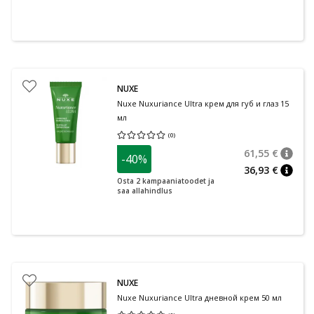
NUXE
Nuxe Nuxuriance Ultra крем для губ и глаз 15
мл
(
0
)
Средняя оценка 0.00
Количество оценок 0
61,55 €
-40%
nõuan
Tavalin
36,93 €
nõuan
Osta 2 kampaaniatoodet ja
saa allahindlus
NUXE
Nuxe Nuxuriance Ultra дневной крем 50 мл