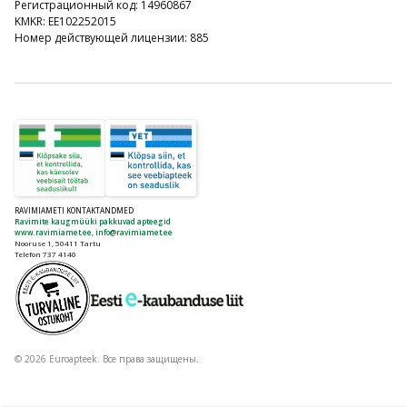
Регистрационный код: 14960867
KMKR: EE102252015
Номер действующей лицензии: 885
RAVIMIAMETI KONTAKTANDMED
Ravimite kaugmüüki pakkuvad apteegid
www.ravimiamet.ee
,
info@ravimiamet.ee
Nooruse 1, 50411 Tartu
Telefon 737 4140
© 2026 Euroapteek. Все права защищены.