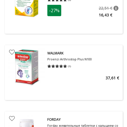
Средняя оценка 5.00
Количество оценок 3
22,51 €
-27%
nõuan
Tavalin
16,43 €
WALMARK
Proenzi Arthrostop Plus N100
(
1
)
Средняя оценка 5.00
Количество оценок 1
37,61 €
FORDAY
Forday жевательные таблетки с кальцием со