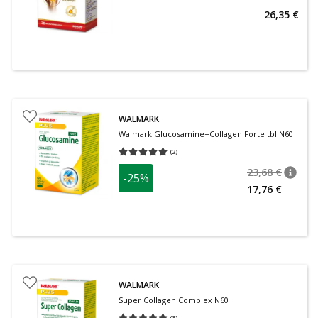
26,35 €
WALMARK
Walmark Glucosamine+Collagen Forte tbl N60
(
2
)
Средняя оценка 5.00
Количество оценок 2
23,68 €
-25%
nõuan
Tavalin
17,76 €
WALMARK
Super Collagen Complex N60
(
3
)