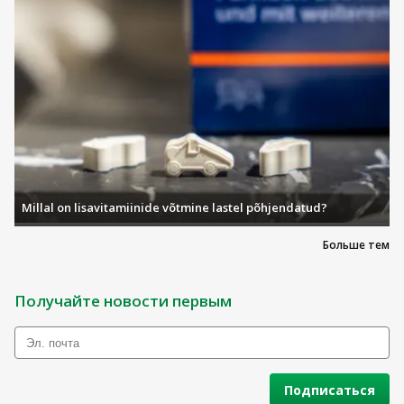
Millal on lisavitamiinide võtmine lastel põhjendatud?
Больше тем
Получайте новости первым
Подписаться