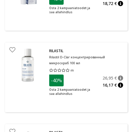
18,72 €
nõuan
Osta 2 kampaaniatoodet ja
saa allahindlus
RILASTIL
Rilastil D-Clar концентрированный
микроскраб 100 мл
(
0
)
Средняя оценка 0.00
Количество оценок 0
26,95 €
-40%
nõuan
Tavalin
16,17 €
nõuan
Osta 2 kampaaniatoodet ja
saa allahindlus