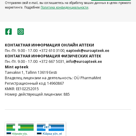
Отправляя свой e-mail, вы соглашаетесь на обработку ваших данных в целях прямого
маркетинга. Подробнее
Политика конфиденциальности
.
КОНТАКТНАЯ ИНФОРМАЦИЯ ОНЛАЙН АПТЕКИ
Пн.-Пт. 9.00 - 17.00: +372 610 3100,
eapteek@euroapteek.ee
КОНТАКТНАЯ ИНФОРМАЦИЯ ФИЗИЧЕСКИХ АПТЕК
Пн.-Пт. 9.00 - 17.00: +372 667 5031,
info@euroapteek.ee
Mint apteek
Taevakivi 1, Tallinn 13619 Eesti
Владелец лицензии на деятельность: OÜ PharmaMint
Регистрационный код: 14960867
KMKR: EE102252015
Номер действующей лицензии: 885