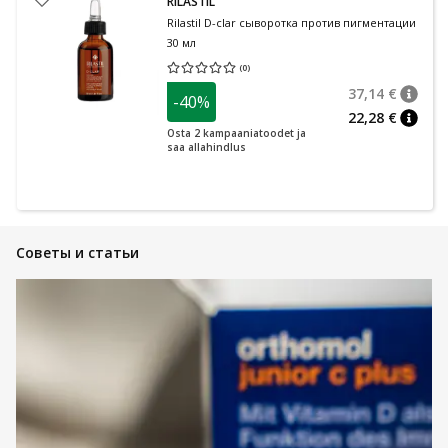
RILASTIL
Rilastil D-clar сыворотка против пигментации
30 мл
(
0
)
Средняя оценка 0.00
Количество оценок 0
37,14 €
-40%
nõuan
Tavalin
22,28 €
nõuan
Osta 2 kampaaniatoodet ja
saa allahindlus
Советы и статьи