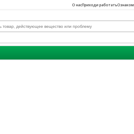
О нас
Приходи работать
Ознакомь