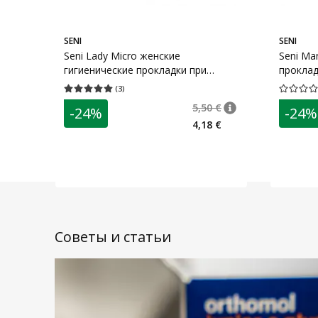
SENI
SENI
Seni Lady Micro женские
Seni Ma
гигиенические прокладки при
проклад
лёгком недержании N20
(
3
)
Средняя оценка 5.00
Количество оценок 3
Средняя о
5,50 €
-24%
-24%
nõuanne
Tavaline hind
:
5,50
4,18 €
Советы и статьи