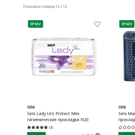
Показаны товары 12 / 12
EPAEV
EPAEV
nõuanne
nõuann
SENI
SENI
Seni Lady Uro Protect Mini
Seni Ma
гигиенические прокладки N20
проклад
(
3
)
Средняя оценка 4.67
Количество оценок 3
Средняя о