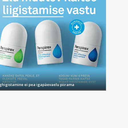
ighigistamine ei pea igapäevaelu piirama