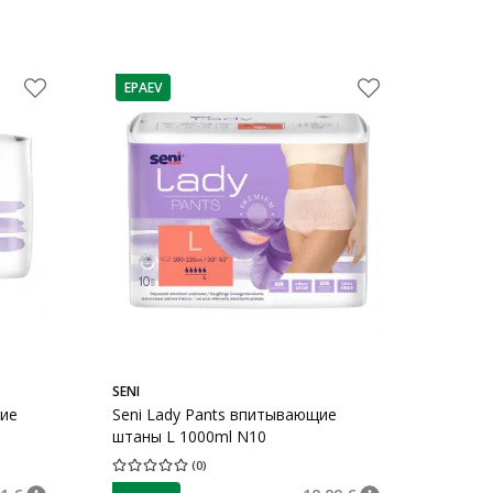
EPAEV
nõuanne
SENI
кие
Seni Lady Pants впитывающие
штаны L 1000ml N10
(
0
)
енок 0
Средняя оценка 0.00
Количество оценок 0