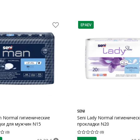
EPAEV
e
nõuanne
SENI
n Normal гигиенические
Seni Lady Normal гигиеничес
ки для мужчин N15
прокладки N20
(
0
)
(
0
)
ценка 0.00
Количество оценок 0
Средняя оценка 0.00
Количество оц