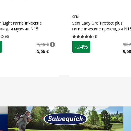
SENI
n Light гигиенические
Seni Lady Uro Protect plus
ки для мужчин N15
гигиенические прокладки N1
(
0
)
(
1
)
ценка 0.00
Количество оценок 0
Средняя оценка 5.00
Количество оц
7,45 €
12,7
-24%
 €
nõuanne
Tavaline hind
:
7,45 €
5,66 €
9,68