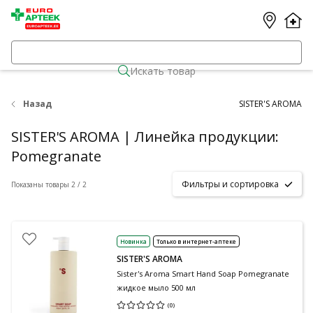
Искать товар
Назад
SISTER'S AROMA
SISTER'S AROMA | Линейка продукции:
Pomegranate
Фильтры и сортировка
Показаны товары 2 / 2
Новинка
Только в интернет-аптеке
SISTER'S AROMA
Sister's Aroma Smart Hand Soap Pomegranate
жидкое мыло 500 мл
(
0
)
Средняя оценка 0.00
Количество оценок 0