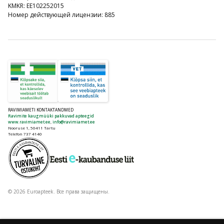
KMKR: EE102252015
Номер действующей лицензии: 885
RAVIMIAMETI KONTAKTANDMED
Ravimite kaugmüüki pakkuvad apteegid
www.ravimiamet.ee
,
info@ravimiamet.ee
Nooruse 1, 50411 Tartu
Telefon 737 4140
© 2026 Euroapteek. Все права защищены.