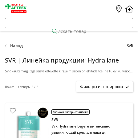
Искать товар
Назад
SVR
SVR | Линейка продукции: Hydraliane
SVR kaubamärgi taga seisva ettevõtte kirg ja missioon on ehitada tõeline tuleviku visiooniga kosmeetikafirma. SVR Laboratories on sõltumatu Prantsuse ettevõte, mis asub Pariisist lõuna pool. SVR on 50 aasta jooksul välja töötanud ja tootnud uuenduslikke nahakosmeetilisi nahahooldustooteid, mida soovitavad tervishoiutöötajad ning mida müüakse apteekides enam kui 50 riigis. SVR on keskmise suurusega ettevõte. Kümme protsenti selle töötajatest töötab uurimis- ja arendustegevuses nahahooldustoodete kujundamisel ja koostamisel. SVR kaubamärgi tooted on koostisosade ja toote koostiste valikul ning kontsentratsioonil tõhusad ja järeleandmatud. SVR tooted läbivad mitmeid kvaliteedikontrolli samme ja on välja töötatud vastavalt väga rangetele tööstusprotsessidele. SVR - 50 aastat uurimistööd, innovatsiooni ja tegevust, olles 100% pühendunud dermatoloogiale.
Фильтры и сортировка
Показаны товары 2 / 2
Только в интернет-аптеке
SVR
SVR Hydraliane Legere интенсивно
увлажняющий крем для лица для