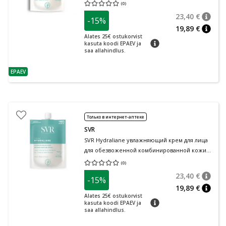
обезвоженной кожи всех типов 50 мл
(
0
)
Средняя оценка 0.00
Количество оценок 0
23,40 €
-15%
nõuan
Tavalin
19,89 €
nõuan
Alates 25€ ostukorvist
nõuanne
kasuta koodi EPAEV ja
saa allahindlus.
EPAEV
nõuanne
Только в интернет-аптеке
SVR
SVR Hydraliane увлажняющий крем для лица
для обезвоженной комбинированной кожи
50 мл
(
0
)
Средняя оценка 0.00
Количество оценок 0
23,40 €
-15%
nõuan
Tavalin
19,89 €
nõuan
Alates 25€ ostukorvist
nõuanne
kasuta koodi EPAEV ja
saa allahindlus.