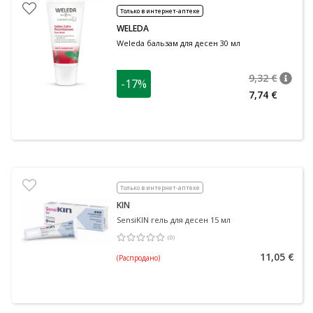
Только в интернет-аптеке
WELEDA
Weleda бальзам для десен 30 мл
9,32 €
-17%
nõuan
Tavalin
7,74 €
Только в интернет-аптеке
KIN
SensiKIN гель для десен 15 мл
(
0
)
Средняя оценка 0.00
Количество оценок 0
11,05 €
(Распродано)