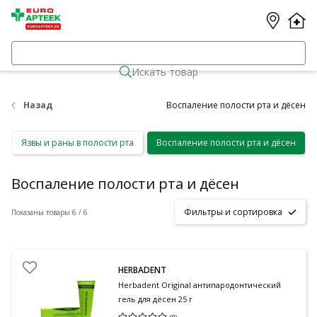
Искать товар
Назад
Воспаление полости рта и дёсен
Язвы и раны в полости рта
Воспаление полости рта и дёсен
Воспаление полости рта и дёсен
Фильтры и сортировка
Показаны товары 6 / 6
HERBADENT
Herbadent Original антипародонтический
гель для дёсен 25 г
(
0
)