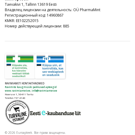
Taevakivi 1, Tallinn 13619 Eesti
Владелец лицензии на деятельность: OÜ PharmaMint
Регистрационный код: 14960867
KMKR: EE102252015
Номер действующей лицензии: 885
RAVIMIAMETI KONTAKTANDMED
Ravimite kaugmüüki pakkuvad apteegid
www.ravimiamet.ee
,
info@ravimiamet.ee
Nooruse 1, 50411 Tartu
Telefon 737 4140
© 2026 Euroapteek. Все права защищены.