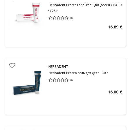
Herbadent Professional гель для дёсен CHX 0,3
% 25 г
(
0
)
Средняя оценка 0.00
Количество оценок 0
16,89 €
HERBADENT
Herbadent Proteo гель для дёсен 40 г
(
0
)
Средняя оценка 0.00
Количество оценок 0
16,00 €