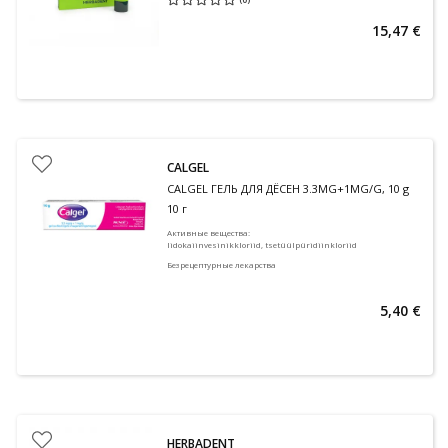
Средняя оценка 0.00
Количество оценок 0
15,47 €
CALGEL
CALGEL ГЕЛЬ ДЛЯ ДЁСЕН 3.3MG+1MG/G, 10 g
10 г
Активные вещества
:
lidokaiinvesinikkloriid, tsetüülpüridiinkloriid
Безрецептурные лекарства
5,40 €
HERBADENT