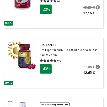
(
4
)
Средняя оценка 5.00
Количество оценок 4
15,20 €
-20%
nõuan
Tavalin
12,16 €
EPAEV
nõuanne
PRO EXPERT
Pro Expert витамин D 4000IU в капсулах, для
пожилых N60
(
10
)
Средняя оценка 5.00
Количество оценок 10
21,08 €
-40%
nõuan
Tavalin
12,65 €
EPAEV
nõuanne
Только в интернет-аптеке