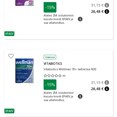
31,15 €
-15%
nõuan
Tavalin
26,48 €
nõuan
Alates 25€ ostukorvist
nõuanne
kasuta koodi EPAEV ja
saa allahindlus.
EPAEV
nõuanne
Новинка
VITABIOTICS
Vitabiotics Wellman 70+ таблетки N30
(
0
)
Средняя оценка 0.00
Количество оценок 0
31,15 €
-15%
nõuan
Tavalin
26,48 €
nõuan
Alates 25€ ostukorvist
nõuanne
kasuta koodi EPAEV ja
saa allahindlus.
EPAEV
nõuanne