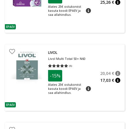
25,26 €
nõuan
Alates 25€ ostukorvist
nõuanne
kasuta koodi EPAEV ja
saa allahindlus.
EPAEV
nõuanne
LIVOL
Livol Multi Total 50+ N60
(
5
)
Средняя оценка 5.00
Количество оценок 5
20,04 €
-15%
nõuan
Tavalin
17,03 €
nõuan
Alates 25€ ostukorvist
nõuanne
kasuta koodi EPAEV ja
saa allahindlus.
EPAEV
nõuanne