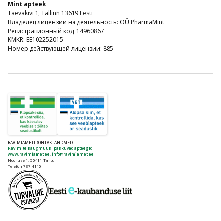
Mint apteek
Taevakivi 1, Tallinn 13619 Eesti
Владелец лицензии на деятельность: OÜ PharmaMint
Регистрационный код: 14960867
KMKR: EE102252015
Номер действующей лицензии: 885
RAVIMIAMETI KONTAKTANDMED
Ravimite kaugmüüki pakkuvad apteegid
www.ravimiamet.ee
,
info@ravimiamet.ee
Nooruse 1, 50411 Tartu
Telefon 737 4140