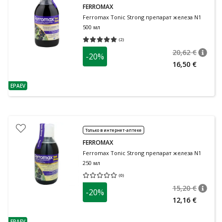
FERROMAX
Ferromax Tonic Strong препарат железа N1
500 мл
(
2
)
Средняя оценка 5.00
Количество оценок 2
20,62 €
-20%
nõuan
Tavalin
16,50 €
EPAEV
nõuanne
Только в интернет-аптеке
FERROMAX
Ferromax Tonic Strong препарат железа N1
250 мл
(
0
)
Средняя оценка 0.00
Количество оценок 0
15,20 €
-20%
nõuan
Tavalin
12,16 €
EPAEV