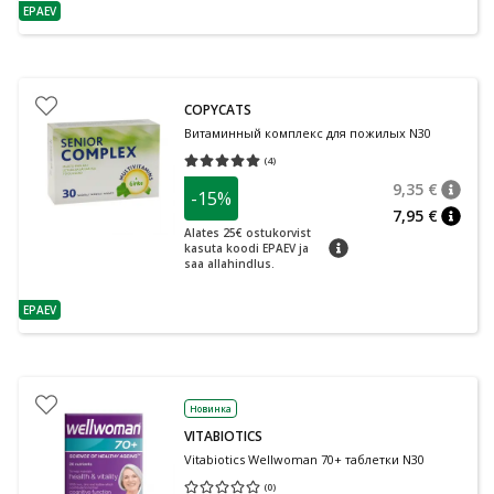
EPAEV
nõuanne
COPYCATS
Витаминный комплекс для пожилых N30
(
4
)
Средняя оценка 5.00
Количество оценок 4
9,35 €
-15%
nõuan
Tavalin
7,95 €
nõuan
Alates 25€ ostukorvist
nõuanne
kasuta koodi EPAEV ja
saa allahindlus.
EPAEV
nõuanne
Новинка
VITABIOTICS
Vitabiotics Wellwoman 70+ таблетки N30
(
0
)
Средняя оценка 0.00
Количество оценок 0