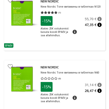
NEW NORDIC
New Nordic Tone витамины в таблетках N120
(
1
)
Средняя оценка 5.00
Количество оценок 1
55,70 €
-15%
nõuan
Tavalin
47,35 €
nõuan
Alates 25€ ostukorvist
nõuanne
kasuta koodi EPAEV ja
saa allahindlus.
EPAEV
nõuanne
NEW NORDIC
New Nordic Tone витамины в таблетках N60
(
0
)
Средняя оценка 0.00
Количество оценок 0
31,14 €
-15%
nõuan
Tavalin
26,47 €
nõuan
Alates 25€ ostukorvist
nõuanne
kasuta koodi EPAEV ja
saa allahindlus.