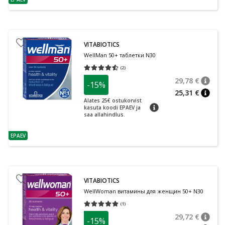
nõuanne
VITABIOTICS
WellMan 50+ таблетки N30
(
2
)
Средняя оценка 4.50
Количество оценок 2
29,78 €
-15%
nõuan
Tavalin
25,31 €
nõuan
Alates 25€ ostukorvist
nõuanne
kasuta koodi EPAEV ja
saa allahindlus.
EPAEV
nõuanne
VITABIOTICS
WellWoman витамины для женщин 50+ N30
(
1
)
Средняя оценка 5.00
Количество оценок 1
29,72 €
-15%
nõuan
Tavalin