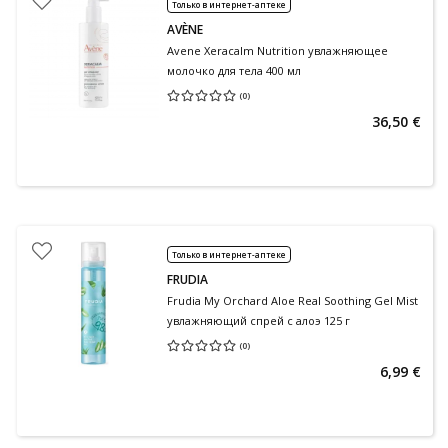
Только в интернет-аптеке
AVÈNE
Avene Xeracalm Nutrition увлажняющее
молочко для тела 400 мл
(
0
)
Средняя оценка 0.00
Количество оценок 0
36,50 €
Только в интернет-аптеке
FRUDIA
Frudia My Orchard Aloe Real Soothing Gel Mist
увлажняющий спрей с алоэ 125 г
(
0
)
Средняя оценка 0.00
Количество оценок 0
6,99 €