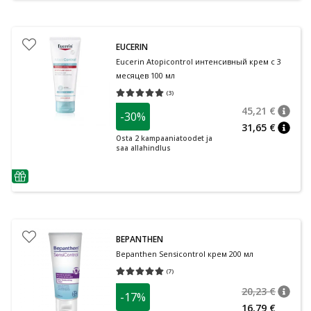
EUCERIN
Eucerin Atopicontrol интенсивный крем с 3
месяцев 100 мл
(
3
)
Средняя оценка 5.00
Количество оценок 3
45,21 €
-30%
nõuan
Tavalin
31,65 €
nõuan
Osta 2 kampaaniatoodet ja
saa allahindlus
nõuanne
BEPANTHEN
Bepanthen Sensicontrol крем 200 мл
(
7
)
Средняя оценка 5.00
Количество оценок 7
20,23 €
-17%
nõuan
Tavalin
16,79 €