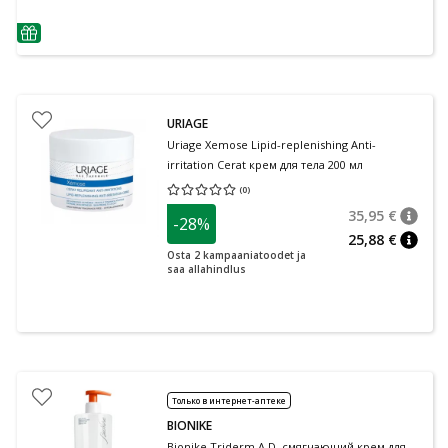
nõuanne
URIAGE
Uriage Xemose Lipid-replenishing Anti-
irritation Cerat крем для тела 200 мл
(
0
)
Средняя оценка 0.00
Количество оценок 0
35,95 €
-28%
nõuan
Tavalin
25,88 €
nõuan
Osta 2 kampaaniatoodet ja
saa allahindlus
Только в интернет-аптеке
BIONIKE
Bionike Triderm A.D. смягчающий крем для