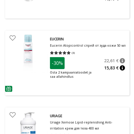
EUCERIN
Eucerin Atopicontrol спрей от зуда кожи 50 мл
(
3
)
Средняя оценка 5.00
Количество оценок 3
22,61 €
-30%
nõuan
Tavalin
15,83 €
nõuan
Osta 2 kampaaniatoodet ja
saa allahindlus
nõuanne
URIAGE
Uriage Xemose Lipid-replenishing Anti-
irritation крем для тела 400 мл