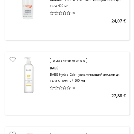
тела 400 мл
(
0
)
Средняя оценка 0.00
Количество оценок 0
24,07 €
Только в интернет-аптеке
BABÉ
BABE Hydra Calm увлажняющий лосьон для
тела с помпой 500 мл
(
0
)
Средняя оценка 0.00
Количество оценок 0
27,88 €