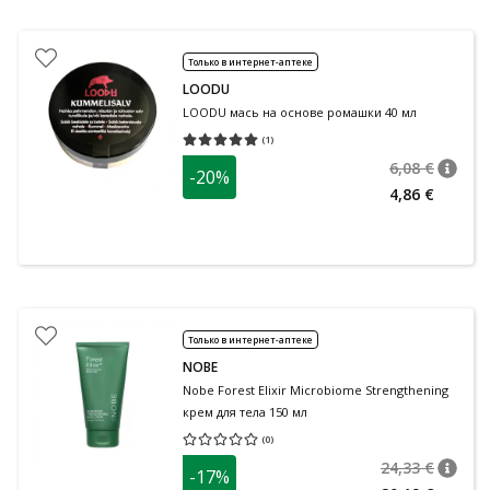
Только в интернет-аптеке
LOODU
LOODU мась на основе ромашки 40 мл
(
1
)
Средняя оценка 5.00
Количество оценок 1
6,08 €
-20%
nõuan
Tavalin
4,86 €
Только в интернет-аптеке
NOBE
Nobe Forest Elixir Microbiome Strengthening
крем для тела 150 мл
(
0
)
Средняя оценка 0.00
Количество оценок 0
24,33 €
-17%
nõuan
Tavalin