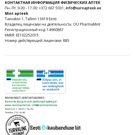
КОНТАКТНАЯ ИНФОРМАЦИЯ ФИЗИЧЕСКИХ АПТЕК
Пн.-Пт. 9.00 - 17.00: +372 667 5031,
info@euroapteek.ee
Mint apteek
Taevakivi 1, Tallinn 13619 Eesti
Владелец лицензии на деятельность: OÜ PharmaMint
Регистрационный код: 14960867
KMKR: EE102252015
Номер действующей лицензии: 885
RAVIMIAMETI KONTAKTANDMED
Ravimite kaugmüüki pakkuvad apteegid
www.ravimiamet.ee
,
info@ravimiamet.ee
Nooruse 1, 50411 Tartu
Telefon 737 4140