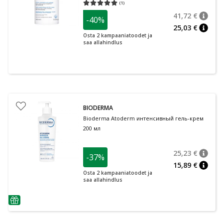
(
1
)
Средняя оценка 5.00
Количество оценок 1
41,72 €
-40%
nõuan
Tavalin
25,03 €
nõuan
Osta 2 kampaaniatoodet ja
saa allahindlus
BIODERMA
Bioderma Atoderm интенсивный гель-крем
200 мл
25,23 €
-37%
nõuan
Tavalin
15,89 €
nõuan
Osta 2 kampaaniatoodet ja
saa allahindlus
nõuanne