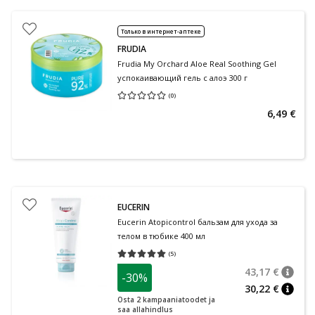
Только в интернет-аптеке
FRUDIA
Frudia My Orchard Aloe Real Soothing Gel
успокаивающий гель с алоэ 300 г
(
0
)
Средняя оценка 0.00
Количество оценок 0
6,49 €
EUCERIN
Eucerin Atopicontrol бальзам для ухода за
телом в тюбике 400 мл
(
5
)
Средняя оценка 5.00
Количество оценок 5
43,17 €
-30%
nõuan
Tavalin
30,22 €
nõuan
Osta 2 kampaaniatoodet ja
saa allahindlus