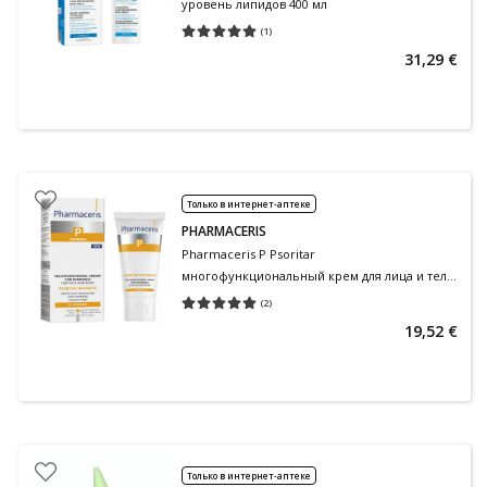
уровень липидов 400 мл
(
1
)
Средняя оценка 5.00
Количество оценок 1
31,29 €
Только в интернет-аптеке
PHARMACERIS
Pharmaceris P Psoritar
многофункциональный крем для лица и тела
50 мл
(
2
)
Средняя оценка 5.00
Количество оценок 2
19,52 €
Только в интернет-аптеке