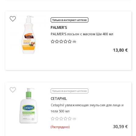
Только в интернет-аптеке
PALMER'S
PALMER'S лосьон с маслом Ши 400 мл
(
0
)
Средняя оценка 0.00
Количество оценок 0
13,80 €
Только в интернет-аптеке
CETAPHIL
Cetaphil увлажняющая эмульсия для лица и
тела 500 мл
(
0
)
Средняя оценка 0.00
Количество оценок 0
30,59 €
(Распродано)