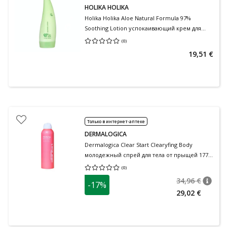
HOLIKA HOLIKA
Holika Holika Aloe Natural Formula 97%
Soothing Lotion успокаивающий крем для
тела 240 мл
(
0
)
Средняя оценка 0.00
Количество оценок 0
19,51 €
Только в интернет-аптеке
DERMALOGICA
Dermalogica Clear Start Clearyfing Body
молодежный спрей для тела от прыщей 177
мл
(
0
)
Средняя оценка 0.00
Количество оценок 0
34,96 €
-17%
nõuan
Tavalin
29,02 €