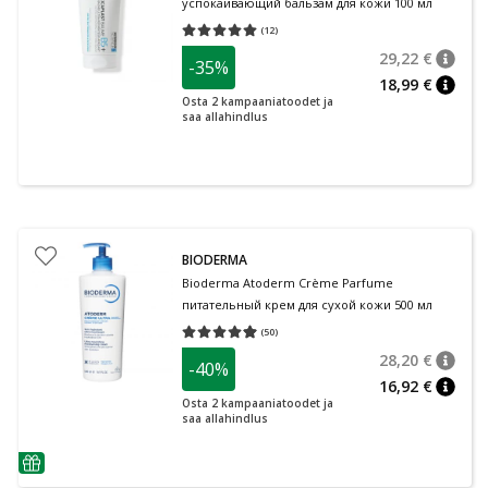
успокаивающий бальзам для кожи 100 мл
(
12
)
Средняя оценка 5.00
Количество оценок 12
29,22 €
-35%
nõuan
Tavalin
18,99 €
nõuan
Osta 2 kampaaniatoodet ja
saa allahindlus
BIODERMA
Bioderma Atoderm Crème Parfume
питательный крем для сухой кожи 500 мл
(
50
)
Средняя оценка 4.96
Количество оценок 50
28,20 €
-40%
nõuan
Tavalin
16,92 €
nõuan
Osta 2 kampaaniatoodet ja
saa allahindlus
nõuanne