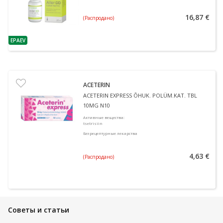
16,87 €
(Распродано)
EPAEV
nõuanne
ACETERIN
ACETERIN EXPRESS ÕHUK. POLÜM.KAT. TBL
10MG N10
Активные вещества
:
tsetrisiin
Безрецептурные лекарства
4,63 €
(Распродано)
Советы и статьи