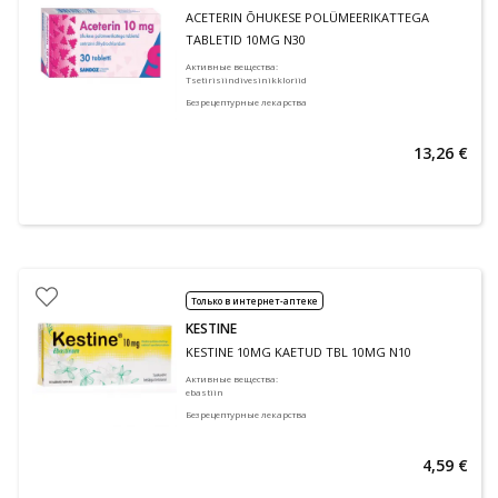
ACETERIN ÕHUKESE POLÜMEERIKATTEGA
TABLETID 10MG N30
Активные вещества
:
Tsetirisiindivesinikkloriid
Безрецептурные лекарства
13,26 €
Только в интернет-аптеке
KESTINE
KESTINE 10MG KAETUD TBL 10MG N10
Активные вещества
:
ebastiin
Безрецептурные лекарства
4,59 €