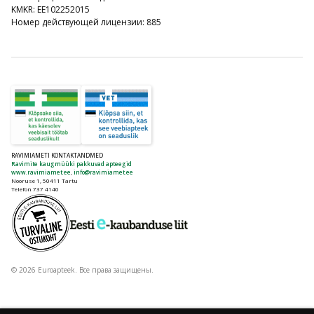
KMKR: EE102252015
Номер действующей лицензии: 885
RAVIMIAMETI KONTAKTANDMED
Ravimite kaugmüüki pakkuvad apteegid
www.ravimiamet.ee
,
info@ravimiamet.ee
Nooruse 1, 50411 Tartu
Telefon 737 4140
© 2026 Euroapteek. Все права защищены.