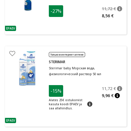
11,72 €
-27%
nõuan
Tavalin
8,56 €
EPAEV
nõuanne
Только в интернет-аптеке
STERIMAR
Sterimar baby Морская вода,
физиологический раствор 50 мл
11,72 €
-15%
nõuan
Tavalin
9,96 €
nõuann
Alates 25€ ostukorvist
nõuanne
kasuta koodi EPAEV ja
saa allahindlus.
EPAEV
nõuanne