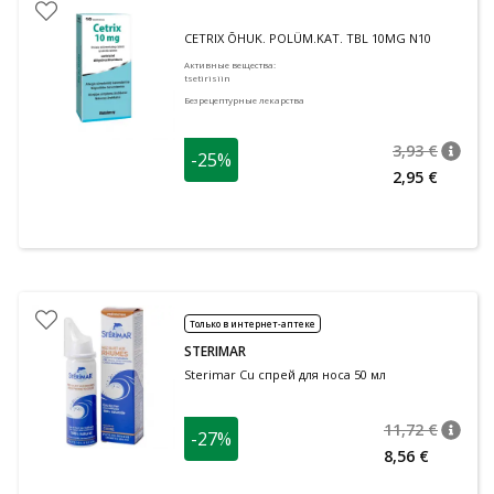
CETRIX ÕHUK. POLÜM.KAT. TBL 10MG N10
Активные вещества
:
tsetirisiin
Безрецептурные лекарства
3,93 €
-25%
nõuan
Tavalin
2,95 €
Только в интернет-аптеке
STERIMAR
Sterimar Cu спрей для носа 50 мл
11,72 €
-27%
nõuan
Tavalin
8,56 €