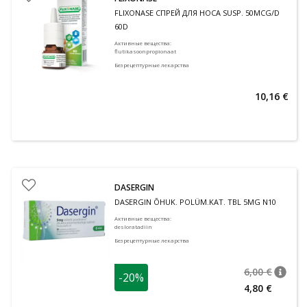
FLIXONASE СПРЕЙ ДЛЯ НОСА SUSP. 50MCG/D
60D
Активные вещества
:
flutikasoonpropionaat
Безрецептурные лекарства
10,16 €
DASERGIN
DASERGIN ÕHUK. POLÜM.KAT. TBL 5MG N10
Активные вещества
:
desloratadiin
Безрецептурные лекарства
6,00 €
-20%
nõuan
Tavalin
4,80 €