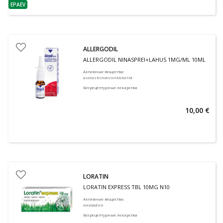
EPAEV
nõuanne
ALLERGODIL
ALLERGODIL NINASPREI+LAHUS 1MG/ML 10ML
Активные вещества
:
aselastiinvesinikkloriid
Безрецептурные лекарства
10,00 €
LORATIN
LORATIN EXPRESS TBL 10MG N10
Активные вещества
:
loratadiin
Безрецептурные лекарства