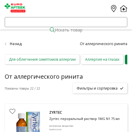
Искать товар
Назад
От аллергического ринита
Для облегчения симптомов аллергии
Аллергия на глазах
О
От аллергического ринита
Фильтры и сортировка
Показаны товары 22 / 22
ZYRTEC
Zyrtec пероральный раствор 1MG N1 75 мл
Активные вещества
:
tsetirisiin