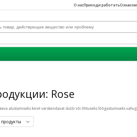
О нас
Приходи работать
Ознакомь
родукции: Rose
 продукты