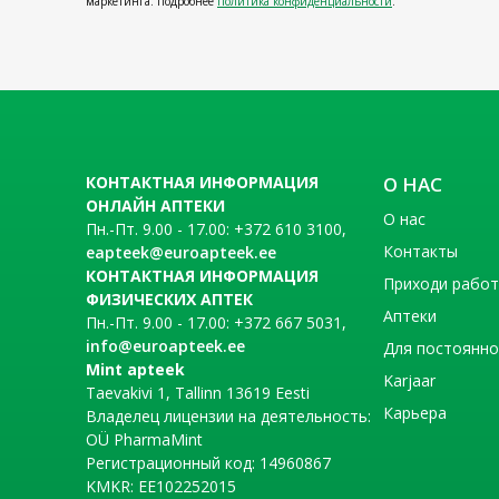
маркетинга. Подробнее
Политика конфиденциальности
.
КОНТАКТНАЯ ИНФОРМАЦИЯ
О НАС
ОНЛАЙН АПТЕКИ
О нас
Пн.-Пт. 9.00 - 17.00: +372 610 3100,
Контакты
eapteek@euroapteek.ee
КОНТАКТНАЯ ИНФОРМАЦИЯ
Приходи рабо
ФИЗИЧЕСКИХ АПТЕК
Аптеки
Пн.-Пт. 9.00 - 17.00: +372 667 5031,
info@euroapteek.ee
Для постоянно
Mint apteek
Karjaar
Taevakivi 1, Tallinn 13619 Eesti
Карьера
Владелец лицензии на деятельность:
OÜ PharmaMint
Регистрационный код: 14960867
KMKR: EE102252015