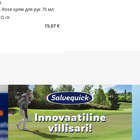
S
s Rose крем для рук 75 мл
(
0
)
ценка 0.00
Количество оценок 0
15,07 €