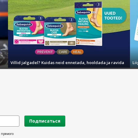
Villid jalgadel? Kuidas neid ennetada, hooldada ja ravida
Li
Подписаться
х прямого