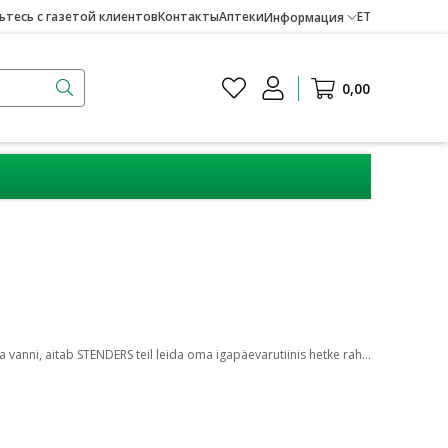
тесь с газетой клиентов
Контакты
Аптеки
ET
Информация
0,00
Skandinaavia vanninaudingute ekspert! Ükskõik, kas vajate oma päeva alustamiseks kiiret värskendavat dušši või õhtuseks lõõgastumiseks vahuga vanni, aitab STENDERS teil leida oma igapäevarutiinis hetke rahu ja aega iseendale.