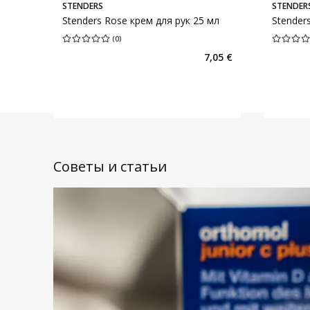
STENDERS
STENDER
Stenders Rose крем для рук 25 мл
Stender
(
0
)
Средняя оценка 0.00
Количество оценок 0
Средняя о
7,05 €
Советы и статьи