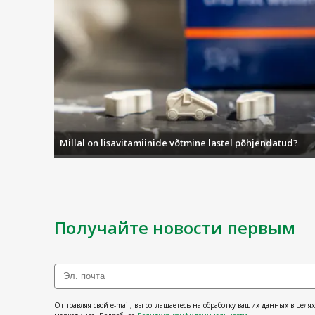
Millal on lisavitamiinide võtmine lastel põhjendatud?
Получайте новости первым
Отправляя свой e-mail, вы соглашаетесь на обработку ваших данных в целя