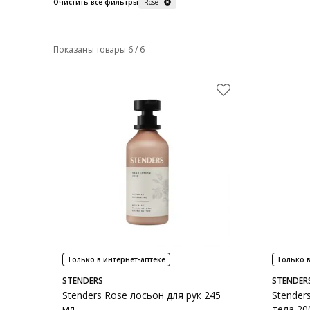
Очистить все фильтры
Rose
Показаны товары 6 / 6
Только в интернет-аптеке
Только в
STENDERS
STENDER
Stenders Rose лосьон для рук 245
Stender
мл
тела 20