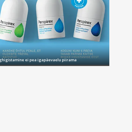
ighigistamine ei pea igapäevaelu piirama