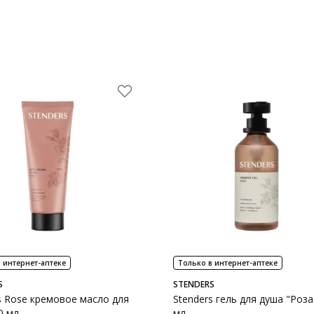
 интернет-аптеке
Только в интернет-аптеке
S
STENDERS
s Rose кремовое масло для
Stenders гель для душа "Роза
0 мл
мл