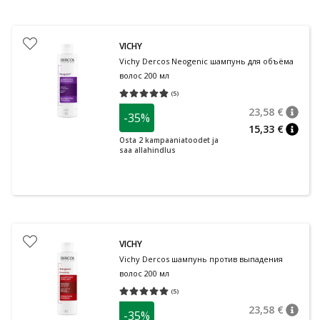
VICHY
Vichy Dercos Neogenic шампунь для объёма
волос 200 мл
(
5
)
Средняя оценка 4.80
Количество оценок 5
23,58 €
-35%
nõuan
Tavalin
15,33 €
nõuan
Osta 2 kampaaniatoodet ja
saa allahindlus
VICHY
Vichy Dercos шампунь против выпадения
волос 200 мл
(
5
)
Средняя оценка 5.00
Количество оценок 5
23,58 €
-35%
nõuan
Tavalin