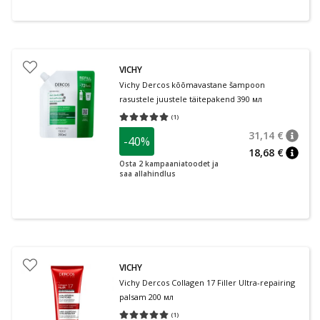
VICHY
Vichy Dercos kõõmavastane šampoon
rasustele juustele täitepakend 390 мл
(
1
)
Средняя оценка 5.00
Количество оценок 1
31,14 €
-40%
nõuan
Tavalin
18,68 €
nõuan
Osta 2 kampaaniatoodet ja
saa allahindlus
VICHY
Vichy Dercos Collagen 17 Filler Ultra-repairing
palsam 200 мл
(
1
)
Средняя оценка 5.00
Количество оценок 1