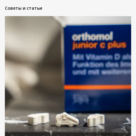
Vichy Mineral 89 – tugevdab nahabarjääri ja
Советы и статьи
niisutab sügavuti, toetades naha loomulikku
kaitsevõimet.
Vichy Liftactiv – aitab vähendada kortse,
parandada naha elastsust ja sära.
Vichy Aqualia Thermal – sügavniisutav ja
rahustav, sobib kuivale, kergesti ärrituvatele
nahatüüpidele.
Vichy Neovadiol – spetsiaalselt küpsele nahale,
taastab naha elastsust, sära ja nooruslikku
välimust.
Vichy Normaderm – tasakaalustab rasust ja
probleemset nahka, vähendades vistrike ja
pooride nähtavust.
Kõik sarjad on dermatoloogide poolt testitud,
keskendudes naha tugevdamisele, niisutamisele ja
vananemisilmingute vähendamisele.