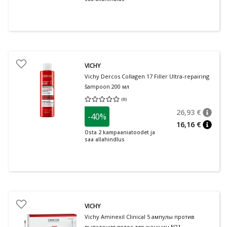
VICHY
Vichy Dercos Collagen 17 Filler Ultra-repairing
šampoon 200 мл
(
0
)
Средняя оценка 0.00
Количество оценок 0
26,93 €
-40%
nõuan
Tavalin
16,16 €
nõuan
Osta 2 kampaaniatoodet ja
saa allahindlus
VICHY
Vichy Aminexil Clinical 5 ампулы против
выпадения волос для женщин N21