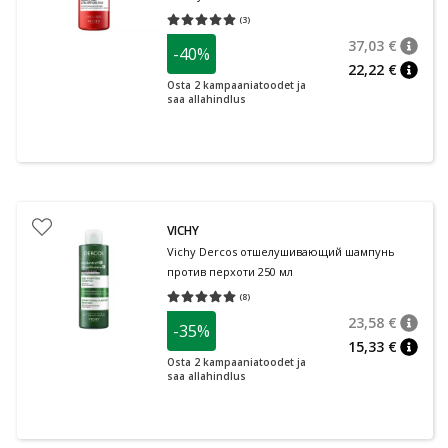
(
3
)
Средняя оценка 5.00
Количество оценок 3
37,03 €
-40%
nõuan
Tavalin
22,22 €
nõuan
Osta 2 kampaaniatoodet ja
saa allahindlus
VICHY
Vichy Dercos отшелушивающий шампунь
против перхоти 250 мл
(
8
)
Средняя оценка 5.00
Количество оценок 8
23,58 €
-35%
nõuan
Tavalin
15,33 €
nõuan
Osta 2 kampaaniatoodet ja
saa allahindlus