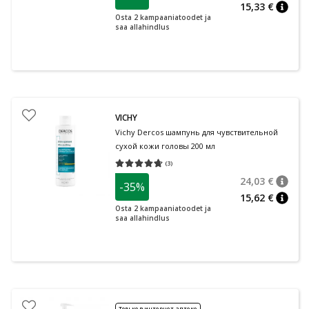
15,33 €
nõuan
Osta 2 kampaaniatoodet ja
saa allahindlus
VICHY
Vichy Dercos шампунь для чувствительной
сухой кожи головы 200 мл
(
3
)
Средняя оценка 4.67
Количество оценок 3
24,03 €
-35%
nõuan
Tavalin
15,62 €
nõuan
Osta 2 kampaaniatoodet ja
saa allahindlus
Только в интернет-аптеке