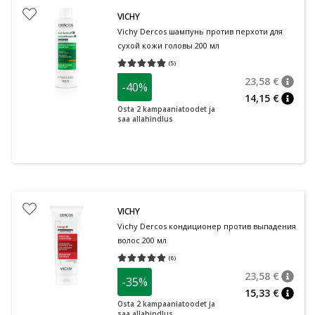
VICHY
Vichy Dercos шампунь против перхоти для
сухой кожи головы 200 мл
(
5
)
Средняя оценка 4.80
Количество оценок 5
23,58 €
-40%
nõuan
Tavalin
14,15 €
nõuan
Osta 2 kampaaniatoodet ja
saa allahindlus
VICHY
Vichy Dercos кондиционер против выпадения
волос 200 мл
(
6
)
Средняя оценка 5.00
Количество оценок 6
23,58 €
-35%
nõuan
Tavalin
15,33 €
nõuan
Osta 2 kampaaniatoodet ja
saa allahindlus