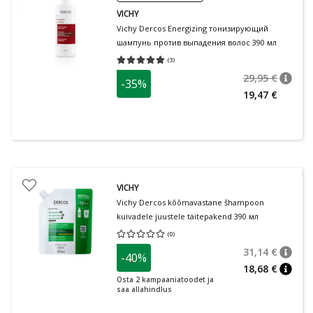
VICHY
Vichy Dercos Energizing тонизирующий
шампунь против выпадения волос 390 мл
(
3
)
Средняя оценка 5.00
Количество оценок 3
29,95 €
-35%
nõuan
Tavalin
19,47 €
VICHY
Vichy Dercos kõõmavastane šhampoon
kuivadele juustele täitepakend 390 мл
(
0
)
Средняя оценка 0.00
Количество оценок 0
31,14 €
-40%
nõuan
Tavalin
18,68 €
nõuan
Osta 2 kampaaniatoodet ja
saa allahindlus