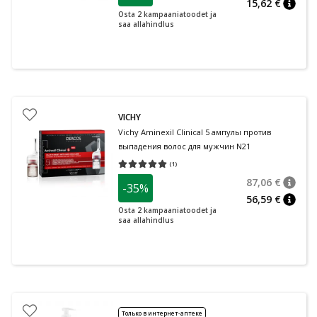
15,62 €
nõuan
Osta 2 kampaaniatoodet ja
saa allahindlus
VICHY
Vichy Aminexil Clinical 5 ампулы против
выпадения волос для мужчин N21
(
1
)
Средняя оценка 5.00
Количество оценок 1
87,06 €
-35%
nõuan
Tavalin
56,59 €
nõuan
Osta 2 kampaaniatoodet ja
saa allahindlus
Только в интернет-аптеке