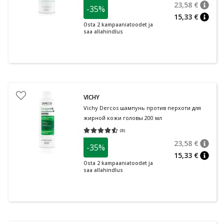
23,58 €
-35%
nõuan
Tavalin
15,33 €
nõuan
Osta 2 kampaaniatoodet ja
saa allahindlus
VICHY
Vichy Dercos шампунь против перхоти для
жирной кожи головы 200 мл
(
8
)
Средняя оценка 4.50
Количество оценок 8
23,58 €
-35%
nõuan
Tavalin
15,33 €
nõuan
Osta 2 kampaaniatoodet ja
saa allahindlus