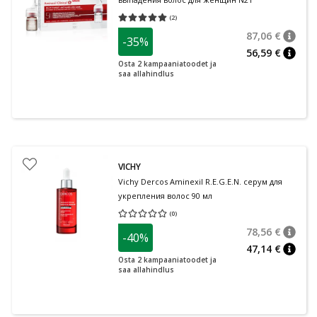
(
2
)
Средняя оценка 5.00
Количество оценок 2
87,06 €
-35%
nõuan
Tavalin
56,59 €
nõuan
Osta 2 kampaaniatoodet ja
saa allahindlus
VICHY
Vichy Dercos Aminexil R.E.G.E.N. серум для
укрепления волос 90 мл
(
0
)
Средняя оценка 0.00
Количество оценок 0
78,56 €
-40%
nõuan
Tavalin
47,14 €
nõuan
Osta 2 kampaaniatoodet ja
saa allahindlus