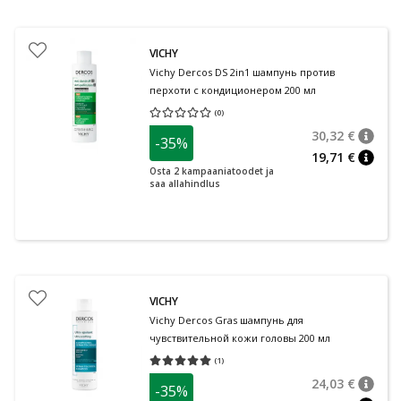
VICHY
Vichy Dercos DS 2in1 шампунь против
перхоти с кондиционером 200 мл
(
0
)
Средняя оценка 0.00
Количество оценок 0
30,32 €
-35%
nõuan
Tavalin
19,71 €
nõuan
Osta 2 kampaaniatoodet ja
saa allahindlus
VICHY
Vichy Dercos Gras шампунь для
чувствительной кожи головы 200 мл
(
1
)
Средняя оценка 5.00
Количество оценок 1
24,03 €
-35%
nõuan
Tavalin