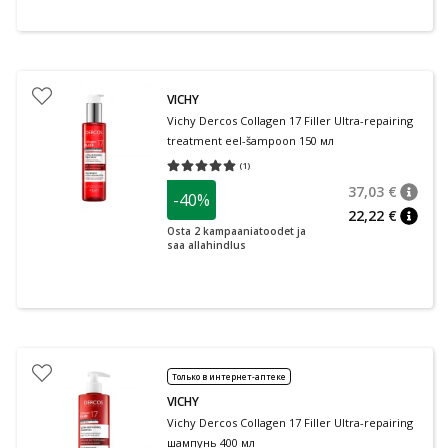
VICHY
Vichy Dercos Collagen 17 Filler Ultra-repairing
treatment eel-šampoon 150 мл
(
1
)
Средняя оценка 5.00
Количество оценок 1
37,03 €
-40%
nõuan
Tavalin
22,22 €
nõuan
Osta 2 kampaaniatoodet ja
saa allahindlus
Только в интернет-аптеке
VICHY
Vichy Dercos Collagen 17 Filler Ultra-repairing
шампунь 400 мл