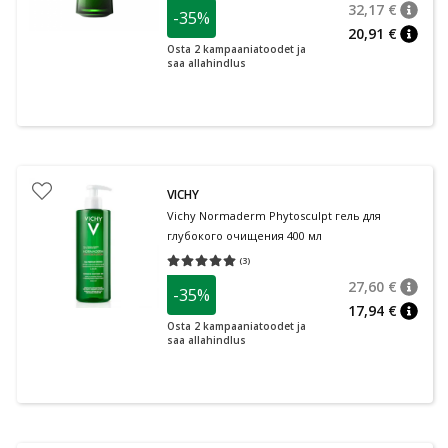
32,17 €
-35%
nõuan
Tavalin
20,91 €
nõuan
Osta 2 kampaaniatoodet ja
saa allahindlus
VICHY
Vichy Normaderm Phytosculpt гель для
глубокого очищения 400 мл
(
3
)
Средняя оценка 5.00
Количество оценок 3
27,60 €
-35%
nõuan
Tavalin
17,94 €
nõuan
Osta 2 kampaaniatoodet ja
saa allahindlus