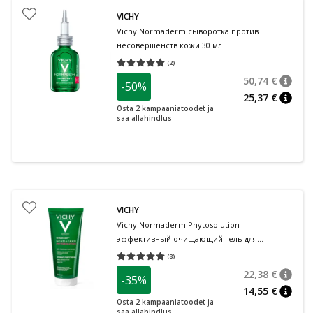
VICHY
Vichy Normaderm сыворотка против
несовершенств кожи 30 мл
(
2
)
Средняя оценка 5.00
Количество оценок 2
50,74 €
-50%
nõuan
Tavalin
25,37 €
nõuan
Osta 2 kampaaniatoodet ja
saa allahindlus
VICHY
Vichy Normaderm Phytosolution
эффективный очищающий гель для
чувствительной жирной кожи 200 мл
(
8
)
Средняя оценка 5.00
Количество оценок 8
22,38 €
-35%
nõuan
Tavalin
14,55 €
nõuan
Osta 2 kampaaniatoodet ja
saa allahindlus