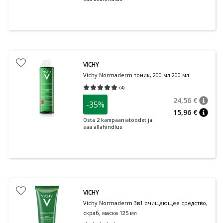
VICHY
Vichy Normaderm тоник, 200 мл 200 мл
(
4
)
Средняя оценка 5.00
Количество оценок 4
24,56 €
-35%
nõuan
Tavalin
15,96 €
nõuan
Osta 2 kampaaniatoodet ja
saa allahindlus
VICHY
Vichy Normaderm 3в1 очищающее средство,
скраб, маска 125 мл