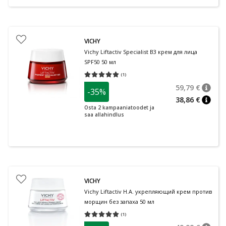
VICHY
Vichy Liftactiv Specialist B3 крем для лица
SPF50 50 мл
(
1
)
Средняя оценка 5.00
Количество оценок 1
59,79 €
-35%
nõuan
Tavalin
38,86 €
nõuan
Osta 2 kampaaniatoodet ja
saa allahindlus
VICHY
Vichy Liftactiv H.A. укрепляющий крем против
морщин без запаха 50 мл
(
1
)
Средняя оценка 5.00
Количество оценок 1