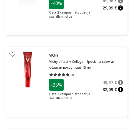
49,98 €
-40%
nõuan
Tavalin
29,99 €
nõuan
Osta 2 kampaaniatoodet ja
saa allahindlus
VICHY
Vichy Liftactiv Collagen Specialist крем для
области вокруг глаз 15 мл
(
3
)
Средняя оценка 5.00
Количество оценок 3
49,37 €
-35%
nõuan
Tavalin
32,09 €
nõuan
Osta 2 kampaaniatoodet ja
saa allahindlus