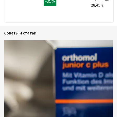
-35%
nõuan
Tavalin
28,45 €
Советы и статьи