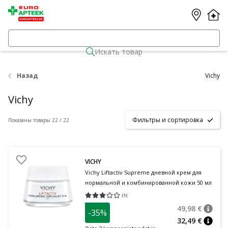
Искать товар
Назад
Vichy
Vichy
Фильтры и сортировка
Показаны товары 22 / 22
VICHY
Vichy Liftactiv Supreme дневной крем для
нормальной и комбинированной кожи 50 мл
(
1
)
Средняя оценка 3.00
Количество оценок 1
49,98 €
-35%
nõuan
Tavalin
32,49 €
nõuan