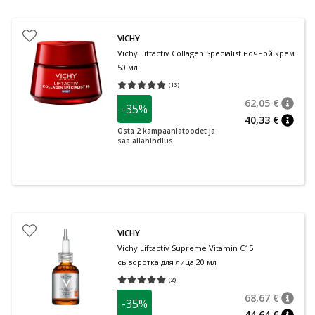
VICHY
Vichy Liftactiv Collagen Specialist ночной крем
50 мл
(
13
)
Средняя оценка 5.00
Количество оценок 13
62,05 €
-35%
nõuan
Tavalin
40,33 €
nõuan
Osta 2 kampaaniatoodet ja
saa allahindlus
VICHY
Vichy Liftactiv Supreme Vitamin C15
сыворотка для лица 20 мл
(
2
)
Средняя оценка 5.00
Количество оценок 2
68,67 €
-35%
nõuan
Tavalin
44,64 €