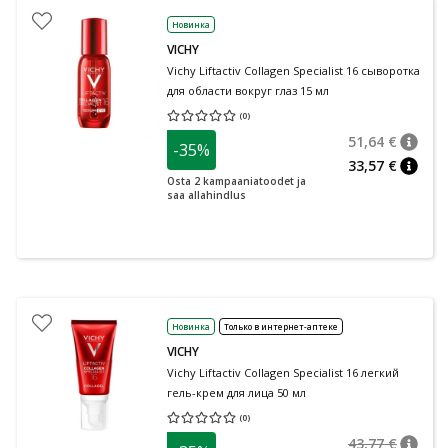
Новинка
VICHY
Vichy Liftactiv Collagen Specialist 16 сыворотка
для области вокруг глаз 15 мл
(
0
)
Средняя оценка 0.00
Количество оценок 0
51,64 €
-35%
nõuan
Tavalin
33,57 €
nõuan
Osta 2 kampaaniatoodet ja
saa allahindlus
Новинка
Только в интернет-аптеке
VICHY
Vichy Liftactiv Collagen Specialist 16 легкий
гель-крем для лица 50 мл
(
0
)
Средняя оценка 0.00
Количество оценок 0
43,77 €