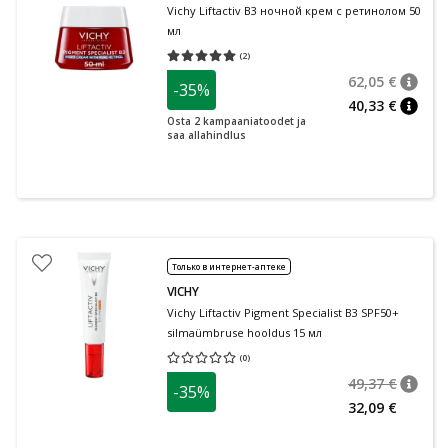
Vichy Liftactiv B3 ночной крем с ретинолом 50
мл
(
2
)
Средняя оценка 5.00
Количество оценок 2
62,05 €
-35%
nõuan
Tavalin
40,33 €
nõuan
Osta 2 kampaaniatoodet ja
saa allahindlus
Только в интернет-аптеке
VICHY
Vichy Liftactiv Pigment Specialist B3 SPF50+
silmaümbruse hooldus 15 мл
(
0
)
Средняя оценка 0.00
Количество оценок 0
49,37 €
-35%
nõuan
Tavalin
32,09 €