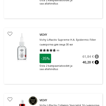
Osta 2 kampaaniatoodet ja
saa allahindlus
VICHY
Vichy Liftactiv Supreme H.A. Epidermic Filler
сыворотка для лица 30 мл
(
6
)
Средняя оценка 4.67
Количество оценок 6
61,84 €
-35%
nõuan
Tavalin
40,20 €
nõuan
Osta 2 kampaaniatoodet ja
saa allahindlus
VICHY
Vichy Liftactiv Collagen Specialist 16 сыворотка