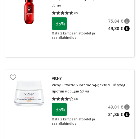
30 мл
(
2
)
Средняя оценка 5.00
Количество оценок 2
75,84 €
-35%
nõuan
Tavalin
49,30 €
nõuan
Osta 2 kampaaniatoodet ja
saa allahindlus
VICHY
Vichy Liftactiv Supreme эффективный уход
против морщин 50 мл
(
3
)
Средняя оценка 3.67
Количество оценок 3
49,01 €
-35%
nõuan
Tavalin
31,86 €
nõuan
Osta 2 kampaaniatoodet ja
saa allahindlus