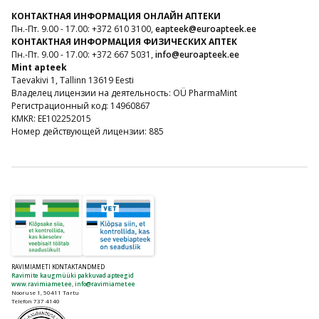
КОНТАКТНАЯ ИНФОРМАЦИЯ ОНЛАЙН АПТЕКИ
Пн.-Пт. 9.00 - 17.00: +372 610 3100,
eapteek@euroapteek.ee
КОНТАКТНАЯ ИНФОРМАЦИЯ ФИЗИЧЕСКИХ АПТЕК
Пн.-Пт. 9.00 - 17.00: +372 667 5031,
info@euroapteek.ee
Mint apteek
Taevakivi 1, Tallinn 13619 Eesti
Владелец лицензии на деятельность: OÜ PharmaMint
Регистрационный код: 14960867
KMKR: EE102252015
Номер действующей лицензии: 885
RAVIMIAMETI KONTAKTANDMED
Ravimite kaugmüüki pakkuvad apteegid
www.ravimiamet.ee
,
info@ravimiamet.ee
Nooruse 1, 50411 Tartu
Telefon 737 4140