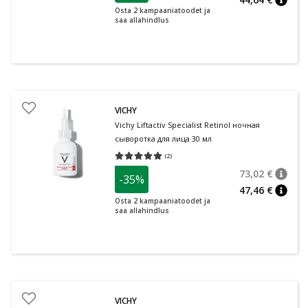
nõuan
Osta 2 kampaaniatoodet ja
saa allahindlus
VICHY
Vichy Liftactiv Specialist Retinol ночная
сыворотка для лица 30 мл
(
2
)
Средняя оценка 5.00
Количество оценок 2
73,02 €
-35%
nõuan
Tavalin
47,46 €
nõuan
Osta 2 kampaaniatoodet ja
saa allahindlus
VICHY