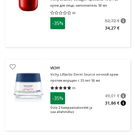
крем для лица, наполнитель 50 мл
(
0
)
Средняя оценка 0.00
Количество оценок 0
52,72 €
-35%
nõuan
Tavalin
34,27 €
VICHY
Vichy Liftactiv Derm Source ночной крем
против морщин с 35 лет 50 мл
(
5
)
Средняя оценка 4.80
Количество оценок 5
49,01 €
-35%
nõuan
Tavalin
31,86 €
nõuan
Osta 2 kampaaniatoodet ja
saa allahindlus