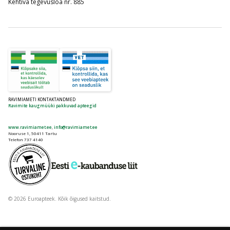
Kehtiva tegevusloa nr. 885
RAVIMIAMETI KONTAKTANDMED
Ravimite kaugmüüki pakkuvad apteegid
www.ravimiamet.ee
,
info@ravimiamet.ee
Nooruse 1, 50411 Tartu
Telefon 737 4140
© 2026 Euroapteek. Kõik õigused kaitstud.