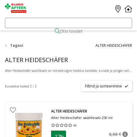
Otsi toodet
Tagasi
ALTER HEIDESCHÄFER
ALTER HEIDESCHÄFER
Alter Heideschäfer saialillesalv on mitmekülgne hooldus karedale, kuivale ja pinges nahale.
Filtrid ja sorteerimine
Kuvatakse tooted 2 / 2
ALTER HEIDESCHÄFER
Alter Heideschäfer saialillesalv 250 ml
(
0
)
Keskmine hinnang 0.00
Hinnangute arv 0
8,68 €
-17%