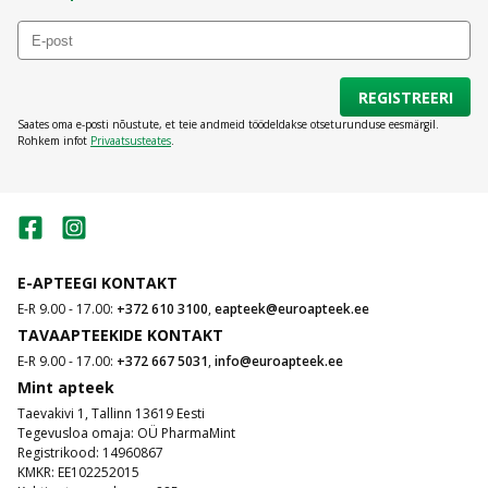
REGISTREERI
Saates oma e-posti nõustute, et teie andmeid töödeldakse otseturunduse eesmärgil.
Rohkem infot
Privaatsusteates
.
E-APTEEGI KONTAKT
E-R 9.00 - 17.00:
+372 610 3100
,
eapteek@euroapteek.ee
TAVAAPTEEKIDE KONTAKT
E-R 9.00 - 17.00:
+372 667 5031
,
info@euroapteek.ee
Mint apteek
Taevakivi 1, Tallinn 13619 Eesti
Tegevusloa omaja: OÜ PharmaMint
Registrikood: 14960867
KMKR: EE102252015