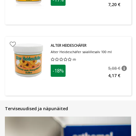
nõuan
Tavalin
7,20 €
ALTER HEIDESCHÄFER
Alter Heideschäfer saialillesalv 100 ml
(
0
)
Keskmine hinnang 0.00
Hinnangute arv 0
5,08 €
-18%
nõuan
Tavalin
4,17 €
Terviseuudised ja näpunäited